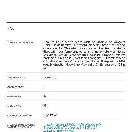
Infos
Noailles Louis Marie Marc Antoine, vicomte de, Grégoire
RÉFÉRENCE BIBLIOGRAPHIQUE
Henri Jean-Baptiste, Clermont-Tonnerre Stanislas Marie,
comte de, Le Chapelier Isaac René Guy. Reprise de la
discussion sur l'emprunt, suite à la motion du vicomte de
Mirabeau, lors de la séance du 8 aout 1789. Dans : Archives
parlementaires de la Révolution Française — Première série
(1787-1799) — Tome VIII - Du 5 mai 1789 au 15 septembre 1789
,
sous la direction de Jérôme Mavidal et Emile Laurent. 1875. p.
371.
Français
LANGUE PRINCIPALE
1
NOMBRE DE PAGES
371
PREMIÈRE PAGE
371
DERNIÈRE PAGE
Discussion
TYPOLOGIE DOCUMENTAIRE
https://iiif.persee.fr/b0e2cf11-597c-427d-8ac7-
URI DU MANIFEST IIIF DU VOLUME
CONTENANT LE DOCUMENT
68bcc0acf13b/743e3cc4-2a21-4625-b494-
c4324f932ff0/manifest