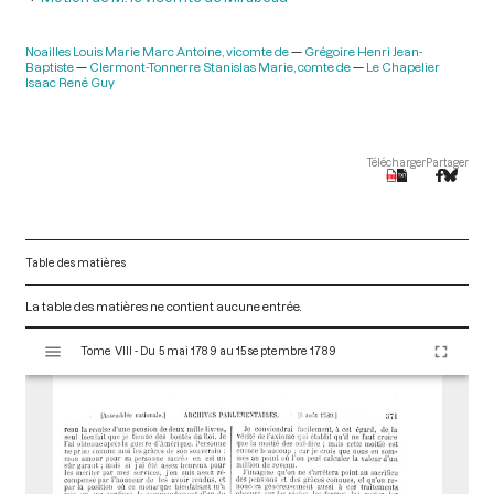
Noailles Louis Marie Marc Antoine, vicomte de
Grégoire Henri Jean-
Baptiste
Clermont-Tonnerre Stanislas Marie, comte de
Le Chapelier
Isaac René Guy
Télécharger
Partager
Table des matières
La table des matières ne contient aucune entrée.
V
Tome VIII - Du 5 mai 1789 au 15 septembre 1789
i
s
u
a
l
i
s