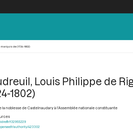
 marquis de (1724-1802)
dreuil, Louis Philippe de R
24-1802)
 la noblesse de Castelnaudary à l'Assemblée nationale constituante
ources
.idref.fr/132955229
.persee.fr/authority/423302