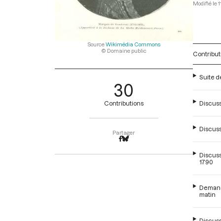
1
Source
Wikimédia Commons
© Domaine public
Contribut
Suite d
30
Discuss
Contributions
Discuss
Partager
Discuss
1790
Demande
matin
Discuss