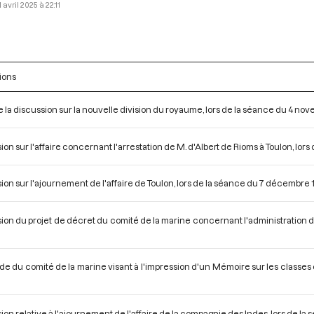
1 avril 2025 à 22:11
ions
e la discussion sur la nouvelle division du royaume, lors de la séance du 4 no
ion sur l'affaire concernant l'arrestation de M. d'Albert de Rioms à Toulon, lo
ion sur l'ajournement de l'affaire de Toulon, lors de la séance du 7 décembre 
ion du projet de décret du comité de la marine concernant l'administration de
 du comité de la marine visant à l'impression d'un Mémoire sur les classes de
ion relative à l'ajournement de l'affaire de la compagnie des Indes, lors de la