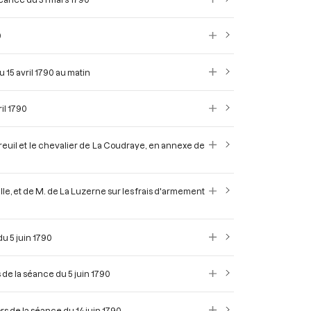
0
u 15 avril 1790 au matin
il 1790
dreuil et le chevalier de La Coudraye, en annexe de
ille, et de M. de La Luzerne sur les frais d'armement
du 5 juin 1790
 de la séance du 5 juin 1790
ors de la séance du 14 juin 1790