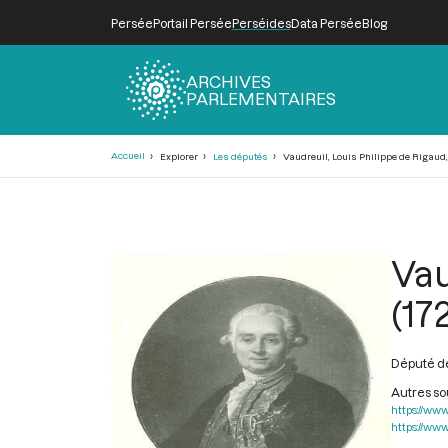
Persée
Portail Persée
Perséides
Data Persée
Blog
ARCHIVES
PARLEMENTAIRES
Fil
Accueil
Explorer
Les députés
Vaudreuil, Louis Philippe de Rigaud,
d'Ariane
Vau
(17
Député de
Autres s
https://www
https://www