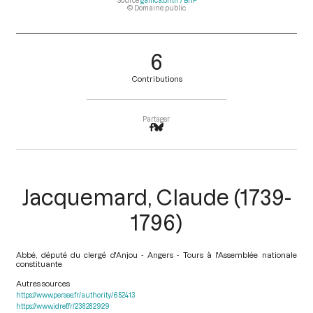
Source
gallica.bnf.fr / BnF
© Domaine public
6
Contributions
Partager
Jacquemard, Claude (1739-
1796)
Abbé, député du clergé d'Anjou - Angers - Tours à l'Assemblée nationale
constituante
Autres sources
https://www.persee.fr/authority/652413
https://www.idref.fr/238282929