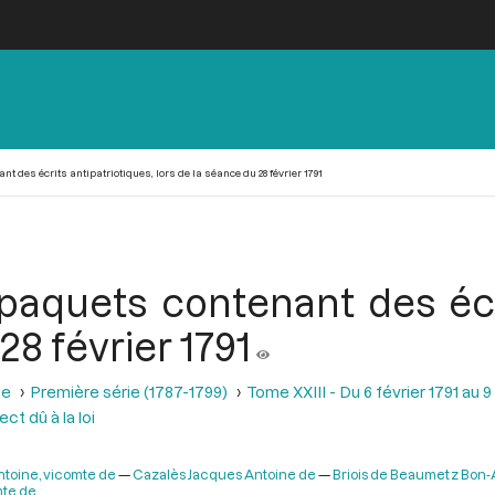
 des écrits antipatriotiques, lors de la séance du 28 février 1791
paquets contenant des écri
28 février 1791
se
Première série (1787-1799)
Tome XXIII - Du 6 février 1791 au 9
ct dû à la loi
ntoine, vicomte de
Cazalès Jacques Antoine de
Briois de Beaumetz Bon-A
mte de