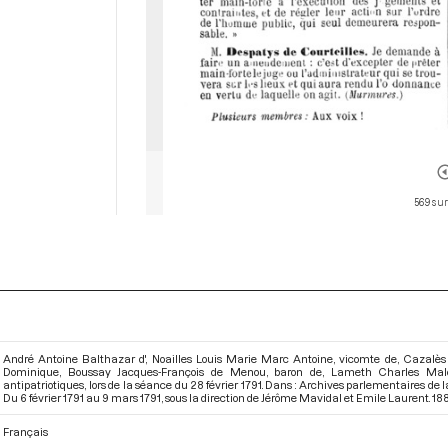
569 sur
André Antoine Balthazar d', Noailles Louis Marie Marc Antoine, vicomte de, Cazalè
Dominique, Boussay Jacques-François de Menou, baron de, Lameth Charles Malo,
antipatriotiques, lors de la séance du 28 février 1791. Dans : Archives parlementaires de
Du 6 février 1791 au 9 mars 1791
, sous la direction de Jérôme Mavidal et Emile Laurent. 188
Français