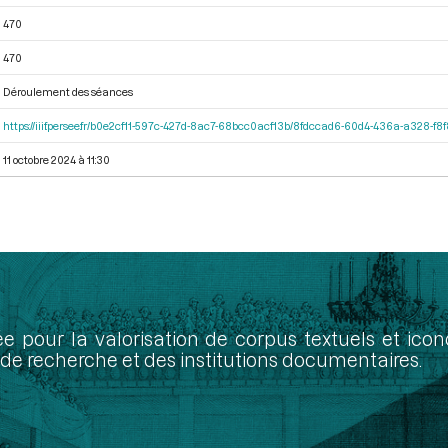
470
470
Déroulement des séances
https://iiif.persee.fr/b0e2cf11-597c-427d-8ac7-68bcc0acf13b/8fdccad6-60d4-436a-a328-f
11 octobre 2024 à 11:30
ée pour la valorisation de corpus textuels et ic
de recherche et des institutions documentaires.