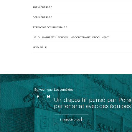
PREMIÈRE PAGE
DERNIÈRE PAGE
TYPOLOGIE DOCUMENTAIRE
URI DU MANIFEST IIIF DU VOLUME CONTENANT LE DOCUMENT
MODIFIÉ LE
Suivez-nous
Les perséides
Un dispositif pensé par Pers
partenariat avec des équipes 
En savoir plus