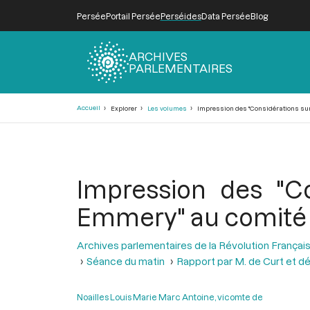
Persée
Portail Persée
Perséides
Data Persée
Blog
ARCHIVES
PARLEMENTAIRES
Fil
Accueil
Explorer
Les volumes
Impression des "Considérations sur l
d'Ariane
Impression des "Co
Emmery" au comité mi
Archives parlementaires de la Révolution Françai
Séance du matin
Rapport par M. de Curt et dé
Noailles Louis Marie Marc Antoine, vicomte de