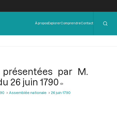
Rechercher
Menu
À propos
Explorer
Comprendre
Contact
de
l'en-
tête
e présentées par M.
u 26 juin 1790
790
Assemblée nationale
26 juin 1790