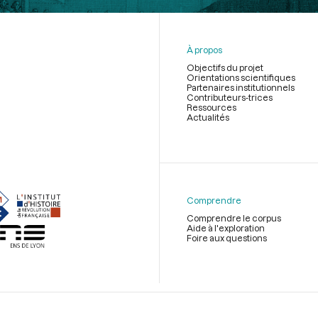
À propos
Objectifs du projet
Orientations scientifiques
Partenaires institutionnels
Contributeurs-trices
Ressources
Actualités
Menu
du
pied
de
Comprendre
page
Comprendre le corpus
Aide à l'exploration
Foire aux questions