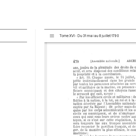
V
Tome XVI - Du 31 mai au 8 juillet 1790
i
s
u
a
l
i
s
e
u
r
M
i
r
a
d
o