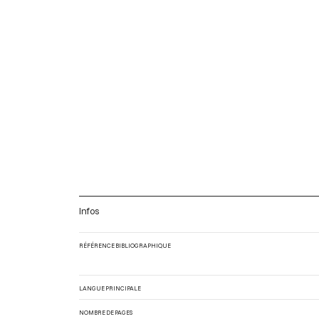
Infos
RÉFÉRENCE BIBLIOGRAPHIQUE
LANGUE PRINCIPALE
NOMBRE DE PAGES