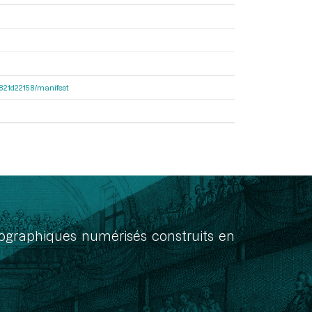
8f821d22158/manifest
onographiques numérisés construits en