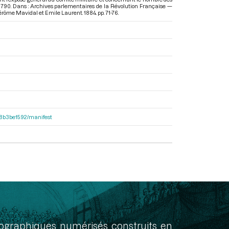
t 1790. Dans : Archives parlementaires de la Révolution Française —
 Jérôme Mavidal et Emile Laurent. 1884. pp. 71-76.
238b3be1592/manifest
onographiques numérisés construits en