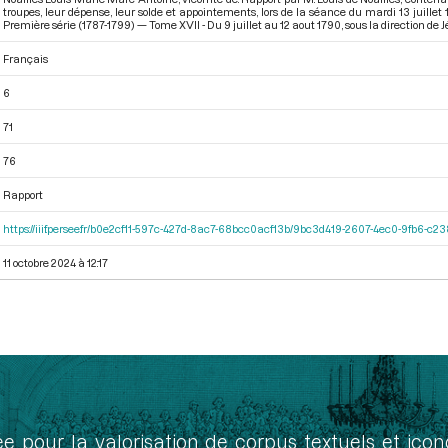
troupes, leur dépense, leur solde et appointements, lors de la séance du mardi 13 juille
Première série (1787-1799) — Tome XVII - Du 9 juillet au 12 aout 1790
, sous la direction de
Français
6
71
76
Rapport
https://iiif.persee.fr/b0e2cf11-597c-427d-8ac7-68bcc0acf13b/9bc3d419-2607-4ec0-9fb6-c
11 octobre 2024 à 12:17
ée pour la valorisation de corpus textuels et ic