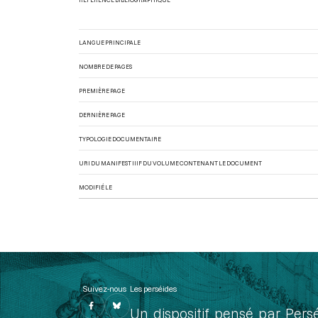
LANGUE PRINCIPALE
NOMBRE DE PAGES
PREMIÈRE PAGE
DERNIÈRE PAGE
TYPOLOGIE DOCUMENTAIRE
URI DU MANIFEST IIIF DU VOLUME CONTENANT LE DOCUMENT
MODIFIÉ LE
Suivez-nous
Les perséides
Un dispositif pensé par Pers