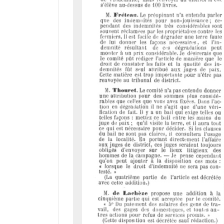
i
r
a
d
o
r