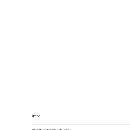
Infos
RÉFÉRENCE BIBLIOGRAPHIQUE