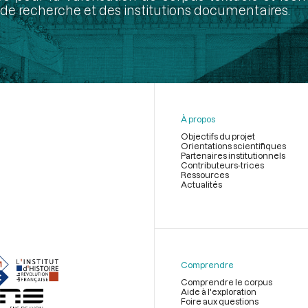
de recherche et des institutions documentaires.
À propos
Objectifs du projet
Orientations scientifiques
Partenaires institutionnels
Contributeurs-trices
Ressources
Actualités
Menu
du
pied
de
Comprendre
page
Comprendre le corpus
Aide à l'exploration
Foire aux questions