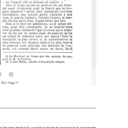
r 782
• Page 71
nt l'exposé général du comité militaire et concernant le nombre des