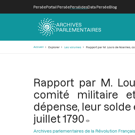
Persée
Portail Persée
Perséides
Data Persée
Blog
ARCHIVES
PARLEMENTAIRES
Fil
Accueil
Explorer
Les volumes
Rapport par M. Louis de Noailles, con
d'Ariane
Rapport par M. Lou
comité militaire 
dépense, leur solde 
juillet 1790
Archives parlementaires de la Révolution Françai