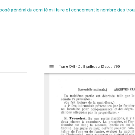
xposé général du comité militaire et concernant le nombre des tro
V
Tome XVII - Du 9 juillet au 12 aout 1790
i
s
u
a
l
i
s
e
u
r
M