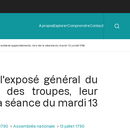
Rechercher
Menu
À propos
Explorer
Comprendre
Contact
de
l'en-
tête
solde et appointements, lors de la séance du mardi 13 juillet 1790
l'exposé général du
 des troupes, leur
la séance du mardi 13
 1790
Assemblée nationale
13 juillet 1790