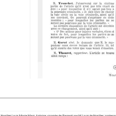
76 su
Noailles Louis Marie Marc Antoine, vicomte de. Rapport par M. Louis de Noailles, contena