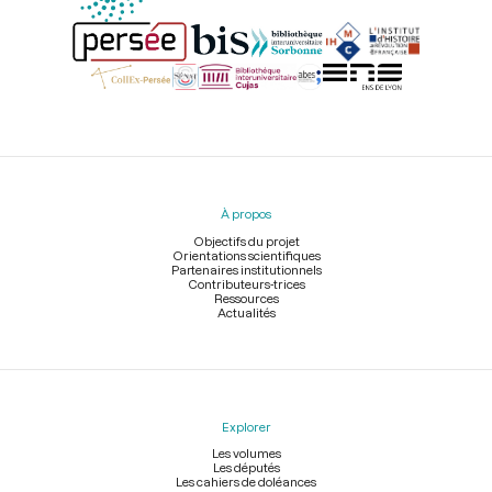
Menu
du
pied
À propos
de
page
Objectifs du projet
Orientations scientifiques
Partenaires institutionnels
Contributeurs-trices
Ressources
Actualités
Explorer
Les volumes
Les députés
Les cahiers de doléances