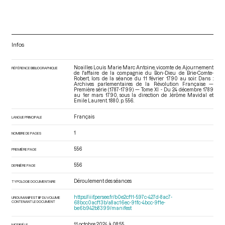
Infos
Noailles Louis Marie Marc Antoine, vicomte de. Ajournement
RÉFÉRENCE BIBLIOGRAPHIQUE
de l'affaire de la compagnie du Bon-Dieu de Brie-Comte-
Robert, lors de la séance du 11 février 1790 au soir. Dans :
Archives parlementaires de la Révolution Française —
Première série (1787-1799) — Tome XI - Du 24 décembre 1789
au 1er mars 1790
, sous la direction de Jérôme Mavidal et
Emile Laurent. 1880. p. 556.
Français
LANGUE PRINCIPALE
1
NOMBRE DE PAGES
556
PREMIÈRE PAGE
556
DERNIÈRE PAGE
Déroulement des séances
TYPOLOGIE DOCUMENTAIRE
https://iiif.persee.fr/b0e2cf11-597c-427d-8ac7-
URI DU MANIFEST IIIF DU VOLUME
CONTENANT LE DOCUMENT
68bcc0acf13b/a8ac16ec-91fc-4bcc-9f1e-
be6b942b8399/manifest
11 octobre 2024 à 08:55
MODIFIÉ LE