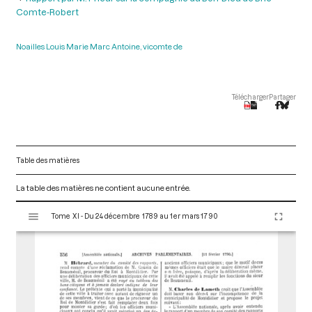
Comte-Robert
Noailles Louis Marie Marc Antoine, vicomte de
Télécharger
Partager
Table des matières
La table des matières ne contient aucune entrée.
V
Tome XI - Du 24 décembre 1789 au 1er mars 1790
i
s
u
a
l
i
s