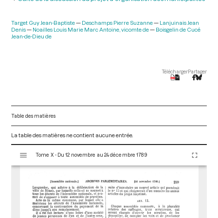
Target Guy Jean-Baptiste
Deschamps Pierre Suzanne
Lanjuinais Jean
Denis
Noailles Louis Marie Marc Antoine, vicomte de
Boisgelin de Cucé
Jean-de-Dieu de
Télécharger
Partager
Table des matières
La table des matières ne contient aucune entrée.
V
Tome X - Du 12 novembre au 24 décembre 1789
i
s
u
a
l
i
s