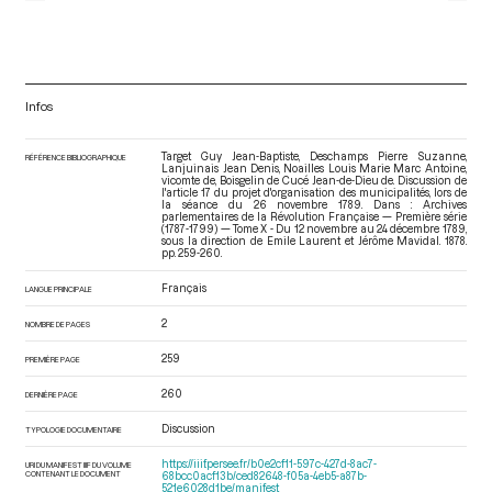
Infos
Target Guy Jean-Baptiste, Deschamps Pierre Suzanne,
RÉFÉRENCE BIBLIOGRAPHIQUE
Lanjuinais Jean Denis, Noailles Louis Marie Marc Antoine,
vicomte de, Boisgelin de Cucé Jean-de-Dieu de. Discussion de
l'article 17 du projet d'organisation des municipalités, lors de
la séance du 26 novembre 1789. Dans : Archives
parlementaires de la Révolution Française — Première série
(1787-1799) — Tome X - Du 12 novembre au 24 décembre 1789
,
sous la direction de Emile Laurent et Jérôme Mavidal. 1878.
pp. 259-260.
Français
LANGUE PRINCIPALE
2
NOMBRE DE PAGES
259
PREMIÈRE PAGE
260
DERNIÈRE PAGE
Discussion
TYPOLOGIE DOCUMENTAIRE
https://iiif.persee.fr/b0e2cf11-597c-427d-8ac7-
URI DU MANIFEST IIIF DU VOLUME
CONTENANT LE DOCUMENT
68bcc0acf13b/ced82648-f05a-4eb5-a87b-
521e6028d1be/manifest