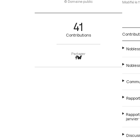
© Domaine public
1
41
Contribut
Contributions
Nobless
Partager
Nobless
Commune
Rapport
Rapport 
janvier
Discuss