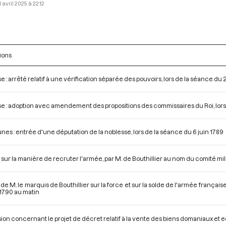
1 avril 2025 à 22:12
ions
e : arrêté relatif à une vérification séparée des pouvoirs, lors de la séance du
e : adoption avec amendement des propositions des commissaires du Roi, lors 
s : entrée d'une députation de la noblesse, lors de la séance du 6 juin 1789
 sur la manière de recruter l'armée, par M. de Bouthillier au nom du comité mil
de M. le marquis de Bouthillier sur la force et sur la solde de l'armée français
 1790 au matin
ion concernant le projet de décret relatif à la vente des biens domaniaux et ec