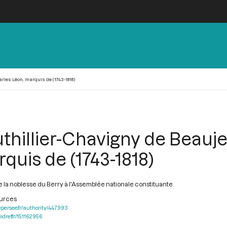
rles Léon, marquis de (1743-1818)
thillier-Chavigny de Beauje
quis de (1743-1818)
 la noblesse du Berry à l'Assemblée nationale constituante
ources
.persee.fr/authority/447993
idref.fr/151162956