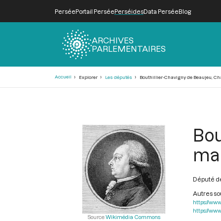
Persée
Portail Persée
Perséides
Data Persée
Blog
ARCHIVES
PARLEMENTAIRES
Fil
Accueil
Explorer
Les députés
Bouthillier-Chavigny de Beaujeu, Cha
d'Ariane
Bou
mar
Député de
Autres s
https://www
https://www.
Source
Wikimédia Commons