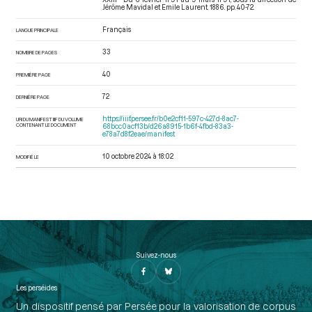
Jérôme Mavidal et Emile Laurent. 1886. pp. 40-72.
Français
LANGUE PRINCIPALE
33
NOMBRE DE PAGES
40
PREMIÈRE PAGE
72
DERNIÈRE PAGE
https://iiif.persee.fr/b0e2cf11-597c-427d-8ac7-
URI DU MANIFEST IIIF DU VOLUME
CONTENANT LE DOCUMENT
68bcc0acf13b/d26a8915-1b6f-4fbd-83a3-
e78a7d8f2eae/manifest
10 octobre 2024 à 18:02
MODIFIÉ LE
Suivez-nous
Les perséides
Un dispositif pensé par Persée pour la valorisation de corpus