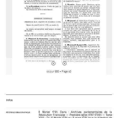
r
44 sur 800
• Page 40
Infos
8 février 1791. Dans : Archives parlementaires de la
RÉFÉRENCE BIBLIOGRAPHIQUE
Révolution Française — Première série (1787-1799) — Tome
XXIII - Du 6 février 1791 au 9 mars 1791
, sous la direction de