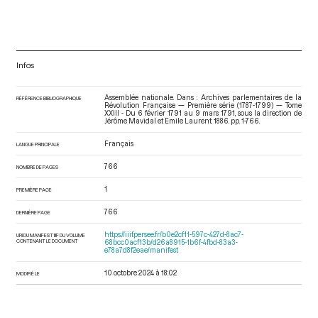
28 février 1791
pp.556-580
1er mars 1791
pp.580-595
Infos
2 mars 1791
pp.596-641
3 mars 1791
pp.641-656
Assemblée nationale. Dans : Archives parlementaires de la
RÉFÉRENCE BIBLIOGRAPHIQUE
Révolution Française — Première série (1787-1799) — Tome
XXIII - Du 6 février 1791 au 9 mars 1791
, sous la direction de
4 mars 1791
pp.657-666
Jérôme Mavidal et Emile Laurent. 1886. pp. 1-766.
Français
LANGUE PRINCIPALE
5 mars 1791
pp.666-698
766
NOMBRE DE PAGES
6 mars 1791
pp.698-708
1
PREMIÈRE PAGE
7 mars 1791
pp.708-732
766
DERNIÈRE PAGE
8 mars 1791
pp.732-740
https://iiif.persee.fr/b0e2cf11-597c-427d-8ac7-
URI DU MANIFEST IIIF DU VOLUME
CONTENANT LE DOCUMENT
68bcc0acf13b/d26a8915-1b6f-4fbd-83a3-
e78a7d8f2eae/manifest
9 mars 1791
pp.740-765
10 octobre 2024 à 18:02
MODIFIÉ LE