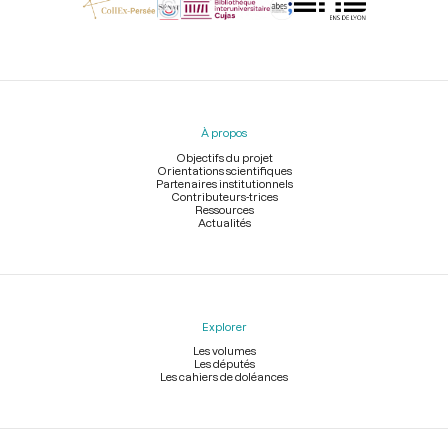
Menu
du
pied
À propos
de
page
Objectifs du projet
Orientations scientifiques
Partenaires institutionnels
Contributeurs-trices
Ressources
Actualités
Explorer
Les volumes
Les députés
Les cahiers de doléances