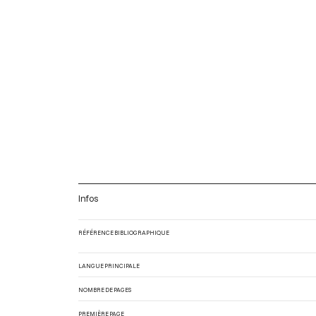
Infos
RÉFÉRENCE BIBLIOGRAPHIQUE
LANGUE PRINCIPALE
NOMBRE DE PAGES
PREMIÈRE PAGE