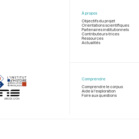
À propos
Objectifs du projet
Orientations scientifiques
Partenaires institutionnels
Contributeurs-trices
Ressources
Actualités
Menu
du
pied
de
Comprendre
page
Comprendre le corpus
Aide à l'exploration
Foire aux questions