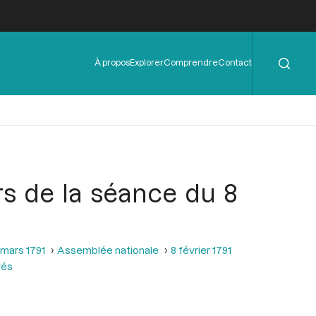
Rechercher
Menu
À propos
Explorer
Comprendre
Contact
de
l'en-
tête
ors de la séance du 8
 mars 1791
Assemblée nationale
8 février 1791
gés