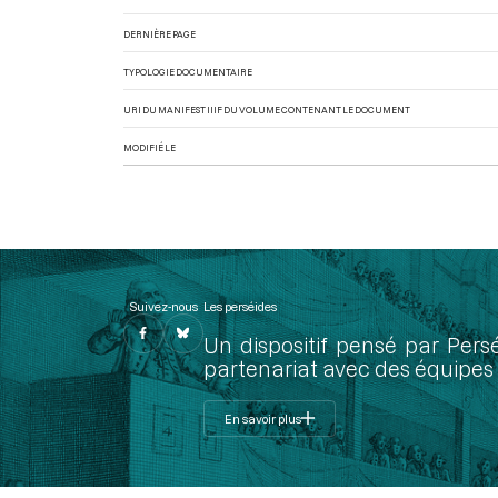
DERNIÈRE PAGE
TYPOLOGIE DOCUMENTAIRE
URI DU MANIFEST IIIF DU VOLUME CONTENANT LE DOCUMENT
MODIFIÉ LE
Suivez-nous
Les perséides
Un dispositif pensé par Pers
partenariat avec des équipes 
En savoir plus