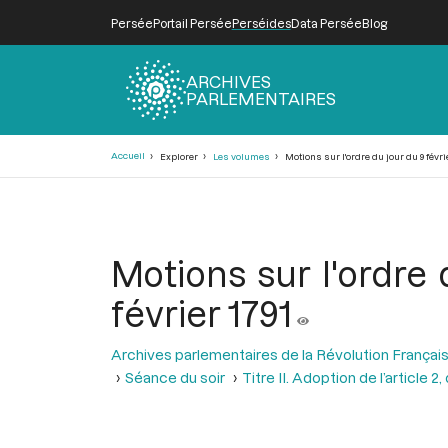
Persée
Portail Persée
Perséides
Data Persée
Blog
ARCHIVES
PARLEMENTAIRES
Fil
Accueil
Explorer
Les volumes
Motions sur l'ordre du jour du 9 févrie
d'Ariane
Motions sur l'ordre 
février 1791
Archives parlementaires de la Révolution Françai
Séance du soir
Titre II. Adoption de l’article