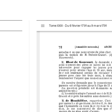
V
Tome XXIII - Du 6 février 1791 au 9 mars 1791
i
s
u
a
l
i
s
e
u
r
M
i
r
a
d
o