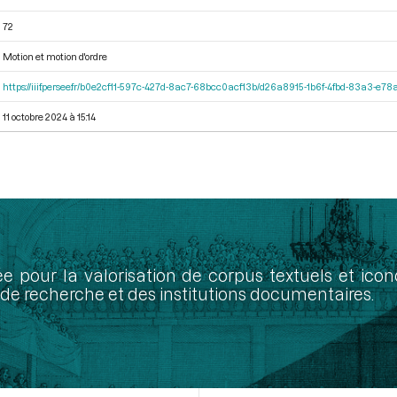
72
Motion et motion d'ordre
https://iiif.persee.fr/b0e2cf11-597c-427d-8ac7-68bcc0acf13b/d26a8915-1b6f-4fbd-83a3-e7
11 octobre 2024 à 15:14
ée pour la valorisation de corpus textuels et ic
de recherche et des institutions documentaires.