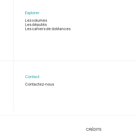
Explorer
Les volumes
Les députés
Les cahiers de doléances
Contact
Contactez-nous
CRÉDITS