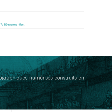
8a7d8f2eae/manifest
onographiques numérisés construits en