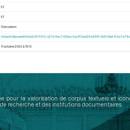
57
57
Discussion
https://iiif.persee.fr/b0e2cf11-597c-427d-8ac7-68bcc0acf13b/d26a8915-1b6f-4fbd-83a3-e7
11 octobre 2024 à 15:13
ée pour la valorisation de corpus textuels et ic
de recherche et des institutions documentaires.