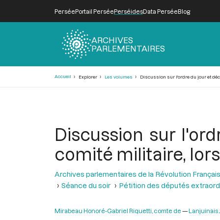
Persée
Portail Persée
Perséides
Data Persée
Blog
ARCHIVES
PARLEMENTAIRES
Fil
Accueil
Explorer
Les volumes
Discussion sur l'ordre du jour et déci
d'Ariane
Discussion sur l'ord
comité militaire, lor
Archives parlementaires de la Révolution Françai
Séance du soir
Pétition des députés extraor
Mirabeau Honoré-Gabriel Riquetti, comte de
Lanjuinais