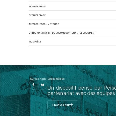
PREMIÈRE PAGE
DERNIÈRE PAGE
TYPOLOGIE DOCUMENTAIRE
URI DU MANIFEST IIIF DU VOLUME CONTENANT LE DOCUMENT
MODIFIÉ LE
Suivez-nous
Les perséides
Un dispositif pensé par Pers
partenariat avec des équipes 
En savoir plus