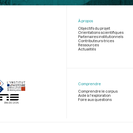
À propos
Objectifs du projet
Orientations scientifiques
Partenaires institutionnels
Contributeurs-trices
Ressources
Actualités
Menu
du
pied
de
Comprendre
page
Comprendre le corpus
Aide à l'exploration
Foire aux questions