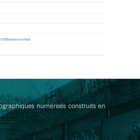
8a7d8f2eae/manifest
onographiques numérisés construits en