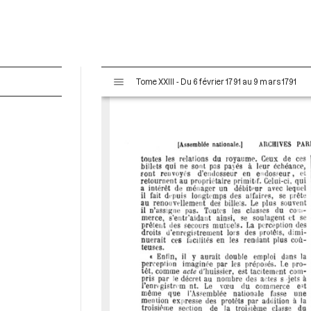
V
Tome XXIII - Du 6 février 1791 au 9 mars 1791
i
s
u
a
l
i
s
e
u
r
M
i
r
a
d
o