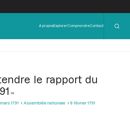
Rechercher
Menu
À propos
Explorer
Comprendre
Contact
de
l'en-
tête
ntendre le rapport du
791
 mars 1791
Assemblée nationale
8 février 1791