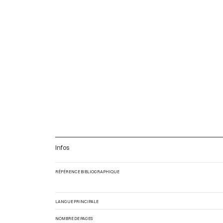
Infos
RÉFÉRENCE BIBLIOGRAPHIQUE
LANGUE PRINCIPALE
NOMBRE DE PAGES