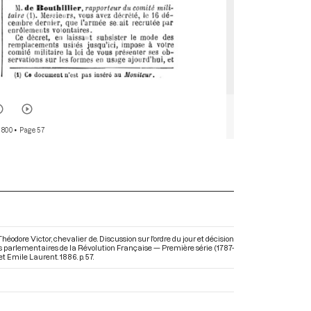
 800
• Page 57
ore Victor, chevalier de. Discussion sur l'ordre du jour et décision
ives parlementaires de la Révolution Française — Première série (1787-
t Emile Laurent. 1886. p. 57.