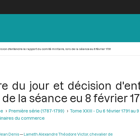
sion d'entendre le rapport du comité militaire, lors de la séance eu 8 février 1791
re du jour et décision d'e
s de la séance eu 8 février 1
se
Première série (1787-1799)
Tome XXIII - Du 6 février 1791 au 9
dinaires du commerce
 Jean Denis
Lameth Alexandre Théodore Victor, chevalier de