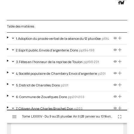
Table des matières
1. Adoption du procès-verbal de la séance du 12 pluviôse
p.194
2. Esprit public. Envois d’argenterie. Dons
pp.194-198
3. Fêtes en l’honneur de la reprise de Toulon
pp.198-201
4. Société populaire de Chambéry. Envoi d’argenterie
p.201
5. District de Charolles. Dons
p.201
6. Commune de Zouafques. Dons
pp.201-203
7. Citoyen Anne Charles Brochet. Don
p.203
V
Tome LXXXIV - Du 9 au 25 pluviôse An II (28 janvier au 13 février 1794)
i
8. Citoyen Henry, secrétaire du district de Vézelise. Don.
s
Demande les portraits de Marat et Le Peletier
pp.203-204
u