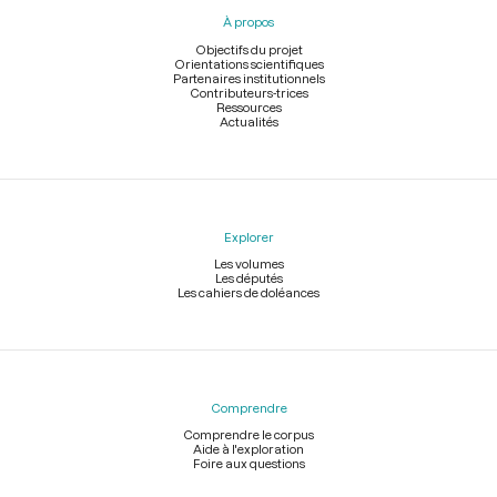
pied
À propos
de
page
Objectifs du projet
Orientations scientifiques
Partenaires institutionnels
Contributeurs-trices
Ressources
Actualités
Explorer
Les volumes
Les députés
Les cahiers de doléances
Comprendre
Comprendre le corpus
Aide à l'exploration
Foire aux questions