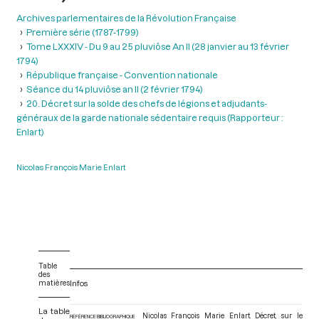
Archives parlementaires de la Révolution Française
Première série (1787-1799)
Tome LXXXIV - Du 9 au 25 pluviôse An II (28 janvier au 13 février
1794)
République française - Convention nationale
Séance du 14 pluviôse an II (2 février 1794)
20. Décret sur la solde des chefs de légions et adjudants-
généraux de la garde nationale sédentaire requis (Rapporteur :
Enlart)
Nicolas François Marie Enlart
Table
des
matières
Infos
La table
Nicolas François Marie Enlart. Décret, sur le
RÉFÉRENCE BIBLIOGRAPHIQUE