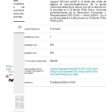
des
rapport d'Enlart, relatif à la solde des chefs de
matière
légions et adjudants-généraux de la garde
s ne
nationale sédentaire requis, lors de la séance du
contient
14 pluviôse an II (2 février 1794). Dans : Archives
parlementaires de la Révolution Française —
aucune
Première série (1787-1799) — Tome LXXXIV - Du 9
entrée.
au 25 pluviôse An II (28 janvier au 13 février 1794)
.
1962. p. 210.
V
Tome LXXXIV - Du 9 au 25 pluviôse An II (28 janvier au 13 février 1794)
i
Français
LANGUE PRINCIPALE
s
1
u
NOMBRE DE PAGES
a
210
PREMIÈRE PAGE
l
i
210
DERNIÈRE PAGE
s
e
Décret
TYPOLOGIE DOCUMENTAIRE
u
Téléch
https://iiif.persee.fr/b0e2cf11-597c-427d-8ac7-
arger
URI DU MANIFEST IIIF DU
r
VOLUME CONTENANT LE
68bcc0acf13b/ae487d6c-9b4a-4d68-9f3e-
Part
DOCUMENT
4640bd6f9234/manifest
age
M
r
i
11 octobre 2024 à 01:30
MODIFIÉ LE
r
a
d
o
r