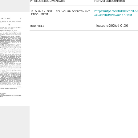
Renvoi aux comités
TYPOLOGIE DOCUMENTAIRE
https://iiif.persee.fr/b0e2
URI DU MANIFEST IIIF DU VOLUME CONTENANT
LE DOCUMENT
4640bd6f9234/manifest
11 octobre 2024 à 01:30
MODIFIÉ LE