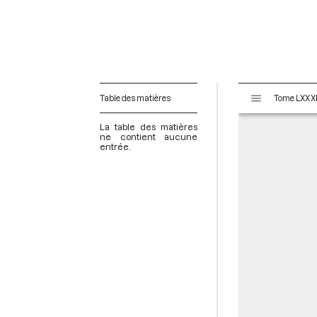
V
Table des matières
i
s
La table des matières
u
ne contient aucune
entrée.
a
l
i
s
e
u
r
M
i
r
a
d