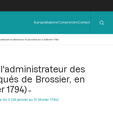
Rechercher
Menu
À propos
Explorer
Comprendre
Contact
de
l'en-
tête
xe de la séance du 14 pluviôse an II (2 février 1794)
 l'administrateur des
qués de Brossier, en
r 1794)
n II (28 janvier au 13 février 1794)