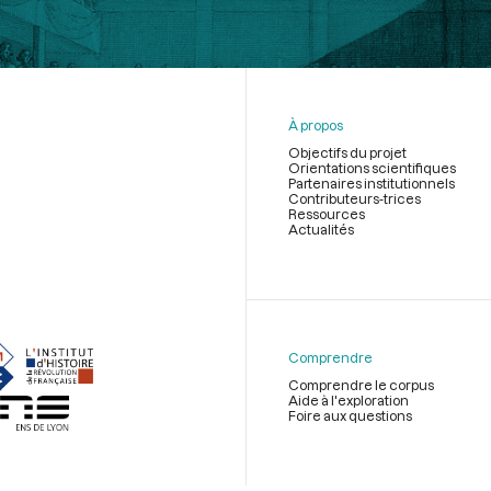
À propos
Objectifs du projet
Orientations scientifiques
Partenaires institutionnels
Contributeurs-trices
Ressources
Actualités
Menu
du
pied
de
Comprendre
page
Comprendre le corpus
Aide à l'exploration
Foire aux questions