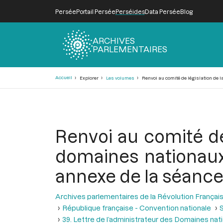
Persée
Portail Persée
Perséides
Data Persée
Blog
ARCHIVES
PARLEMENTAIRES
Fil
Accueil
Explorer
Les volumes
Renvoi au comité de législation de la
d'Ariane
Renvoi au comité de 
domaines nationaux 
annexe de la séance d
Archives parlementaires de la Révolution Françai
République française - Convention nationale
S
39. Lettre de l’administrateur des Domaines nati