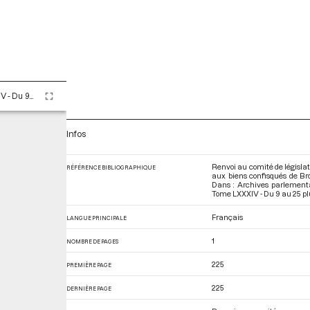
Tome LXXXIV - Du 9 au 25 pluviôse An II (28 janvier au 13 février 1794)
Infos
Renvoi au comité de législat
RÉFÉRENCE BIBLIOGRAPHIQUE
aux biens confisqués de Bros
Dans : Archives parlementa
Tome LXXXIV - Du 9 au 25 pluv
Français
LANGUE PRINCIPALE
1
NOMBRE DE PAGES
225
PREMIÈRE PAGE
225
DERNIÈRE PAGE