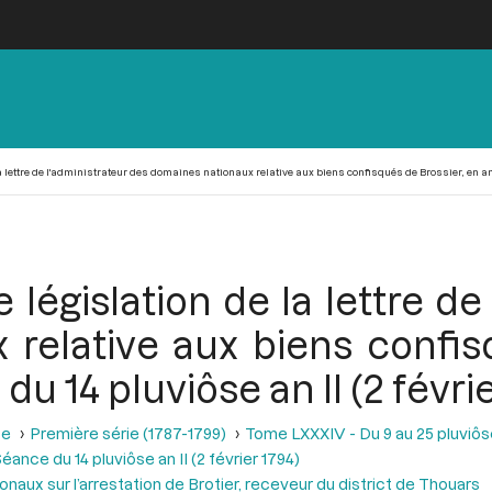
 lettre de l'administrateur des domaines nationaux relative aux biens confisqués de Brossier, en anne
législation de la lettre de
relative aux biens confis
u 14 pluviôse an II (2 févrie
se
Première série (1787-1799)
Tome LXXXIV - Du 9 au 25 pluviôse A
éance du 14 pluviôse an II (2 février 1794)
onaux sur l’arrestation de Brotier, receveur du district de Thouars