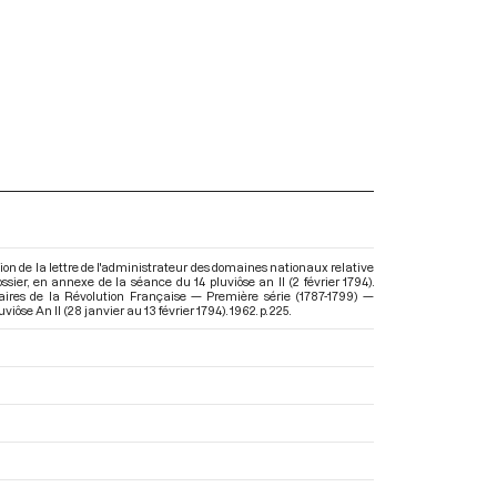
ion de la lettre de l'administrateur des domaines nationaux relative
sier, en annexe de la séance du 14 pluviôse an II (2 février 1794).
ires de la Révolution Française — Première série (1787-1799) —
iôse An II (28 janvier au 13 février 1794)
. 1962. p. 225.