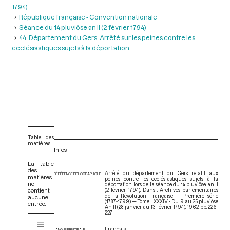
1794)
République française - Convention nationale
Séance du 14 pluviôse an II (2 février 1794)
44. Département du Gers. Arrêté sur les peines contre les
ecclésiastiques sujets à la déportation
Table des
matières
Infos
La table
des
Arrêté du département du Gers relatif aux
RÉFÉRENCE BIBLIOGRAPHIQUE
matières
peines contre les ecclésiastiques sujets à la
ne
déportation, lors de la séance du 14 pluviôse an II
contient
(2 février 1794). Dans : Archives parlementaires
de la Révolution Française — Première série
aucune
(1787-1799) — Tome LXXXIV - Du 9 au 25 pluviôse
entrée.
An II (28 janvier au 13 février 1794)
. 1962. pp. 226-
227.
V
Tome LXXXIV - Du 9 au 25 pluviôse An II (28 janvier au 13 février 1794)
i
Français
LANGUE PRINCIPALE