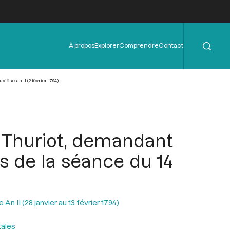
Rechercher
Menu
À propos
Explorer
Comprendre
Contact
de
l'en-
tête
ôse an II (2 février 1794)
 Thuriot, demandant
rs de la séance du 14
n II (28 janvier au 13 février 1794)
tales