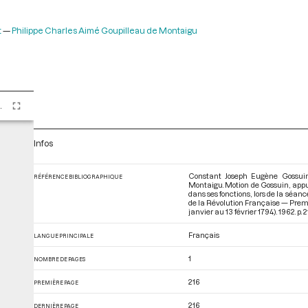
t
Philippe Charles Aimé Goupilleau de Montaigu
ier au 13 février 1794)
Infos
Constant Joseph Eugène Gossuin,
RÉFÉRENCE BIBLIOGRAPHIQUE
Montaigu. Motion de Gossuin, appu
dans ses fonctions, lors de la séanc
de la Révolution Française — Premi
janvier au 13 février 1794)
. 1962. p. 2
Français
LANGUE PRINCIPALE
1
NOMBRE DE PAGES
216
PREMIÈRE PAGE
216
DERNIÈRE PAGE