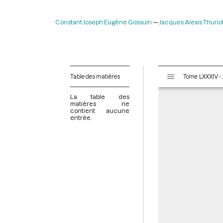
Constant Joseph Eugène Gossuin
Jacques Alexis Thurio
V
Table des matières
Tome LXXXIV - Du 9 au 25 pluviôse An II (28 janv
i
s
La table des
u
matières ne
contient aucune
a
entrée.
l
i
s
e
u
r
M
i
r
a