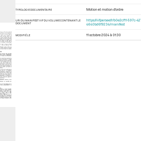
Motion et motion d'ordre
TYPOLOGIE DOCUMENTAIRE
https://iiif.persee.fr/b0e2cf11-59
URI DU MANIFEST IIIF DU VOLUME CONTENANT LE
DOCUMENT
4640bd6f9234/manifest
11 octobre 2024 à 01:30
MODIFIÉ LE