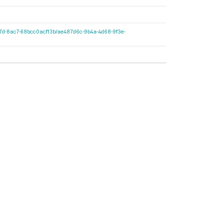
7c-427d-8ac7-68bcc0acf13b/ae487d6c-9b4a-4d68-9f3e-