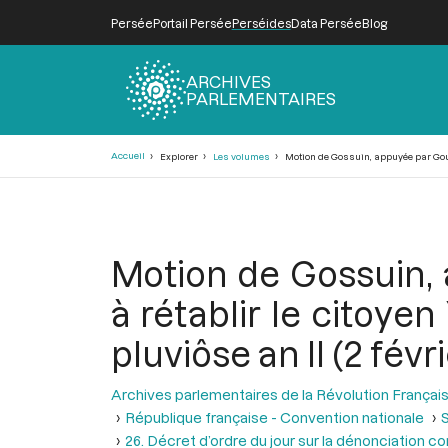
Persée
Portail Persée
Perséides
Data Persée
Blog
ARCHIVES
PARLEMENTAIRES
Fil
Accueil
Explorer
Les volumes
Motion de Gossuin, appuyée par Goupil
d'Ariane
Motion de Gossuin,
à rétablir le citoye
pluviôse an II (2 févr
Archives parlementaires de la Révolution Françai
République française - Convention nationale
S
26. Décret d’ordre du jour sur la dénonciation