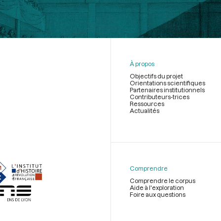
À propos
Objectifs du projet
Orientations scientifiques
Partenaires institutionnels
Contributeurs-trices
Ressources
Actualités
Menu
du
pied
de
Comprendre
page
Comprendre le corpus
Aide à l'exploration
Foire aux questions