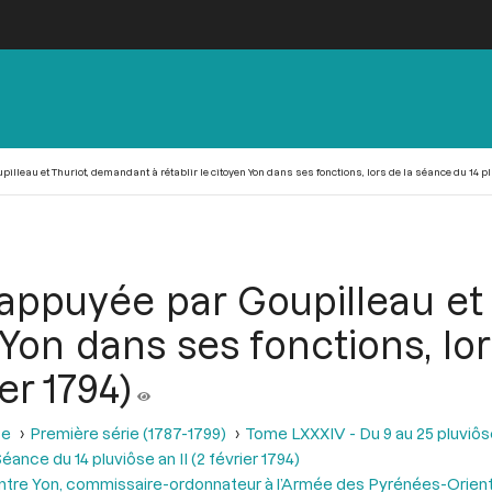
leau et Thuriot, demandant à rétablir le citoyen Yon dans ses fonctions, lors de la séance du 14 pluvi
 appuyée par Goupilleau et
n Yon dans ses fonctions, lo
ier 1794)
se
Première série (1787-1799)
Tome LXXXIV - Du 9 au 25 pluviôse A
éance du 14 pluviôse an II (2 février 1794)
 contre Yon, commissaire-ordonnateur à l’Armée des Pyrénées-Orien