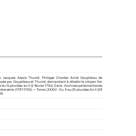
 Jacques Alexis Thuriot, Philippe Charles Aimé Goupilleau de
yée par Goupilleau et Thuriot, demandant à rétablir le citoyen Yon
e du 14 pluviôse an II (2 février 1794). Dans : Archives parlementaires
ère série (1787-1799) — Tome LXXXIV - Du 9 au 25 pluviôse An II (28
16.