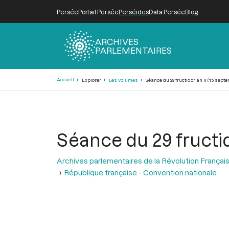
Persée
Portail Persée
Perséides
Data Persée
Blog
ARCHIVES
PARLEMENTAIRES
Fil
Accueil
Explorer
Les volumes
Séance du 29 fructidor an II (15 sept
d'Ariane
Séance du 29 fructid
Archives parlementaires de la Révolution Françai
République française - Convention nationale