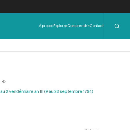
Rechercher
Menu
À propos
Explorer
Comprendre
Contact
de
l'en-
tête
)
 au 2 vendémiaire an III (9 au 23 septembre 1794)