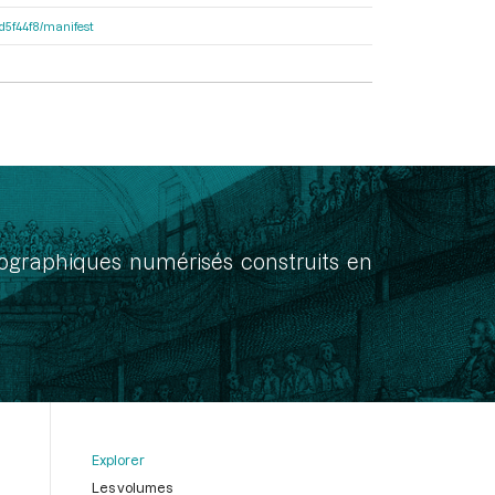
dd5f44f8/manifest
onographiques numérisés construits en
Explorer
Les volumes