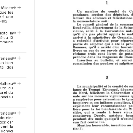
félicite
ique les
on à une
1-182
cite la
 9 au 10
 commune
yrénées)
un bien
ité des
-Mathieu
hute du
écret du
envoi au
rénées)
 dernier
ier, car
èvent la
. Renvoi