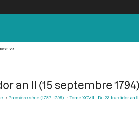
embre 1794)
or an II (15 septembre 1794
se
Première série (1787-1799)
Tome XCVII - Du 23 fructidor an II