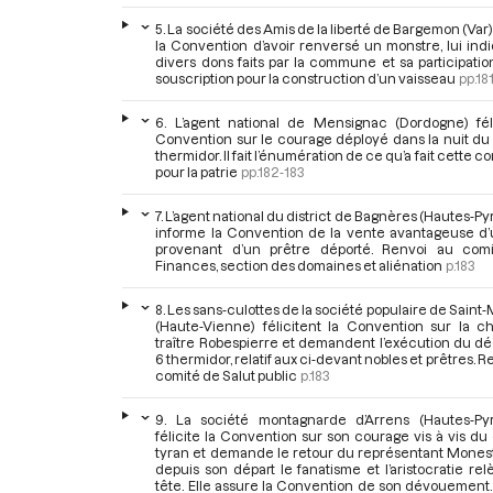
5. La société des Amis de la liberté de Bargemon (Var) 
la Convention d’avoir renversé un monstre, lui ind
divers dons faits par la commune et sa participati
souscription pour la construction d’un vaisseau
pp.18
6. L’agent national de Mensignac (Dordogne) féli
Convention sur le courage déployé dans la nuit du
thermidor. Il fait l’énumération de ce qu’a fait cette
pour la patrie
pp.182-183
7. L’agent national du district de Bagnères (Hautes-P
informe la Convention de la vente avantageuse d’
provenant d’un prêtre déporté. Renvoi au com
Finances, section des domaines et aliénation
p.183
8. Les sans-culottes de la société populaire de Saint
(Haute-Vienne) félicitent la Convention sur la c
traître Robespierre et demandent l’exécution du d
6 thermidor, relatif aux ci-devant nobles et prêtres. R
comité de Salut public
p.183
9. La société montagnarde d’Arrens (Hautes-Py
félicite la Convention sur son courage vis à vis du
tyran et demande le retour du représentant Monest
depuis son départ le fanatisme et l’aristocratie rel
tête. Elle assure la Convention de son dévouement