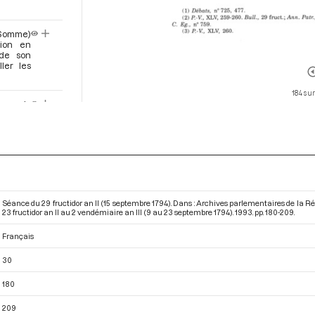
(Somme)
tion en
 de son
ler les
184 sur
orme la
 n’a eu
nisation
t soit
e Sûreté
struit la
 Renvoi
Séance du 29 fructidor an II (15 septembre 1794). Dans : Archives parlementaires de la 
nes et
23 fructidor an II au 2 vendémiaire an III (9 au 23 septembre 1794)
. 1993. pp. 180-209.
Français
on d’un
pense à
30
ouvertes
 comité
180
209
-Blanc)