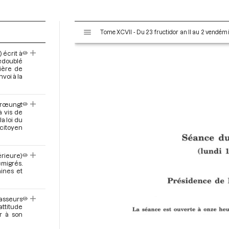
V
Tome XCVII - Du 23 fructidor an II au 2 vendémi
i
s
 écrit à
u
edoublé
a
rière de
voi à la
l
i
s
Etrœungt
e
à vis de
a loi du
u
citoyen
r
M
i
érieure)
émigrés.
r
ines et
a
d
o
hasseurs
attitude
r
r à son