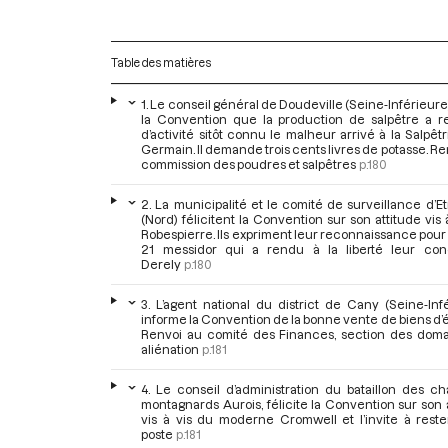
Table des matières
1. Le conseil général de Doudeville (Seine-Inférieure)
la Convention que la production de salpêtre a r
d’activité sitôt connu le malheur arrivé à la Salpêt
Germain. Il demande trois cents livres de potasse. Ren
commission des poudres et salpêtres
p.180
2. La municipalité et le comité de surveillance d’
(Nord) félicitent la Convention sur son attitude vis 
Robespierre. Ils expriment leur reconnaissance pour l
21 messidor qui a rendu à la liberté leur con
Derely
p.180
3. L’agent national du district de Cany (Seine-Inf
informe la Convention de la bonne vente de biens d’
Renvoi au comité des Finances, section des doma
aliénation
p.181
4. Le conseil d’administration du bataillon des c
montagnards Aurois, félicite la Convention sur son 
vis à vis du moderne Cromwell et l’invite à reste
poste
p.181