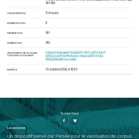
181-182.
Français
LANGUE PRINCIPALE
2
NOMBRE DE PAGES
181
PREMIÈRE PAGE
182
DERNIÈRE PAGE
https://iiif.persee.fr/b0e2cf11-597c-427d-8ac7-
URI DU MANIFEST IIIF DU VOLUME
CONTENANT LE DOCUMENT
68bcc0acf13b/f1d1ce3a-9b4b-48f5-900e-
f551dd5f44f8/manifest
10 octobre 2024 à 18:30
MODIFIÉ LE
Suivez-nous
Les perséides
Un dispositif pensé par Persée pour la valorisation de corpus