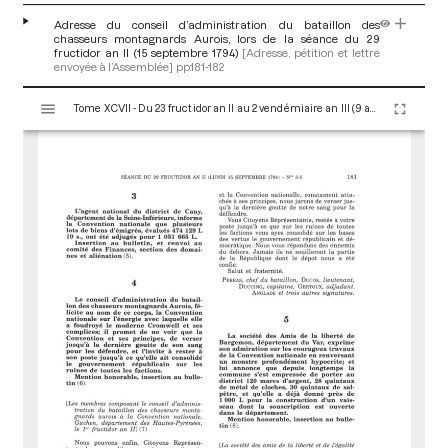
Adresse du conseil d’administration du bataillon des
chasseurs montagnards Aurois, lors de la séance du 29
fructidor an II (15 septembre 1794)
[Adresse, pétition et lettre
envoyée à l’Assemblée]
pp.181-182
V
Tome XCVII - Du 23 fructidor an II au 2 vendémiaire an III (9 au 23 septembre 1794)
i
s
u
a
l
i
s
e
u
r
M
i
r
a
d
o
r