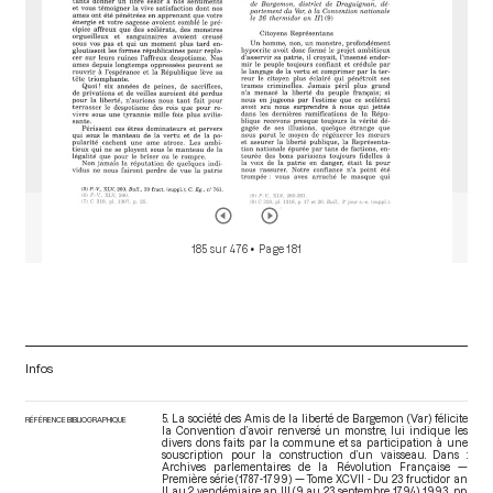
185 sur 476
• Page 181
Infos
5. La société des Amis de la liberté de Bargemon (Var) félicite
RÉFÉRENCE BIBLIOGRAPHIQUE
la Convention d’avoir renversé un monstre, lui indique les
divers dons faits par la commune et sa participation à une
souscription pour la construction d’un vaisseau. Dans :
Archives parlementaires de la Révolution Française —
Première série (1787-1799) — Tome XCVII - Du 23 fructidor an
II au 2 vendémiaire an III (9 au 23 septembre 1794)
. 1993. pp.