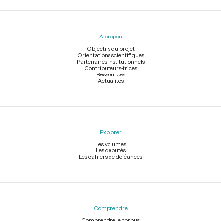
Menu
du
pied
À propos
de
page
Objectifs du projet
Orientations scientifiques
Partenaires institutionnels
Contributeurs-trices
Ressources
Actualités
Explorer
Les volumes
Les députés
Les cahiers de doléances
Comprendre
Comprendre le corpus