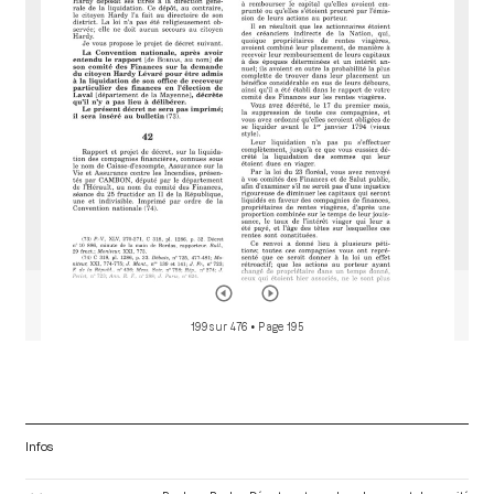
d
o
r
199 sur 476
• Page 195
Infos