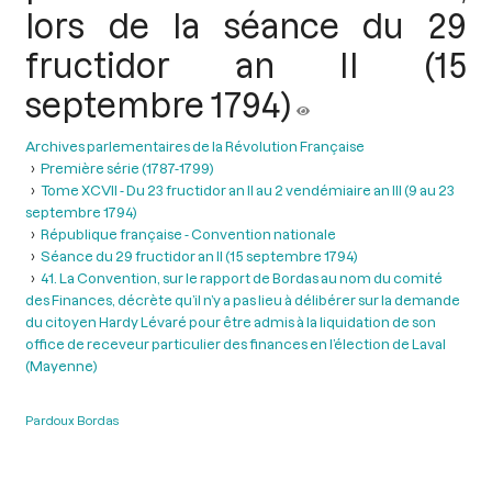
lors de la séance du 29
fructidor an II (15
septembre 1794)
Archives parlementaires de la Révolution Française
Première série (1787-1799)
Tome XCVII - Du 23 fructidor an II au 2 vendémiaire an III (9 au 23
septembre 1794)
République française - Convention nationale
Séance du 29 fructidor an II (15 septembre 1794)
41. La Convention, sur le rapport de Bordas au nom du comité
des Finances, décrète qu’il n’y a pas lieu à délibérer sur la demande
du citoyen Hardy Lévaré pour être admis à la liquidation de son
office de receveur particulier des finances en l’élection de Laval
(Mayenne)
Pardoux Bordas