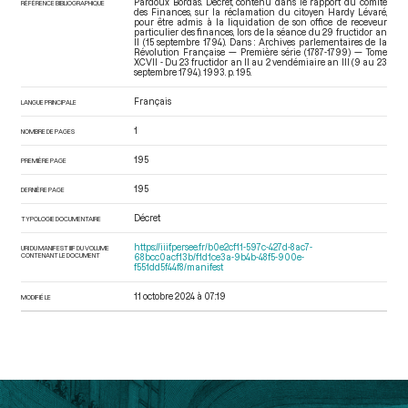
Pardoux Bordas. Décret, contenu dans le rapport du comité
RÉFÉRENCE BIBLIOGRAPHIQUE
des Finances, sur la réclamation du citoyen Hardy Lévaré,
pour être admis à la liquidation de son office de receveur
particulier des finances, lors de la séance du 29 fructidor an
II (15 septembre 1794). Dans : Archives parlementaires de la
Révolution Française — Première série (1787-1799) — Tome
XCVII - Du 23 fructidor an II au 2 vendémiaire an III (9 au 23
septembre 1794)
. 1993. p. 195.
Français
LANGUE PRINCIPALE
1
NOMBRE DE PAGES
195
PREMIÈRE PAGE
195
DERNIÈRE PAGE
Décret
TYPOLOGIE DOCUMENTAIRE
https://iiif.persee.fr/b0e2cf11-597c-427d-8ac7-
URI DU MANIFEST IIIF DU VOLUME
CONTENANT LE DOCUMENT
68bcc0acf13b/f1d1ce3a-9b4b-48f5-900e-
f551dd5f44f8/manifest
11 octobre 2024 à 07:19
MODIFIÉ LE