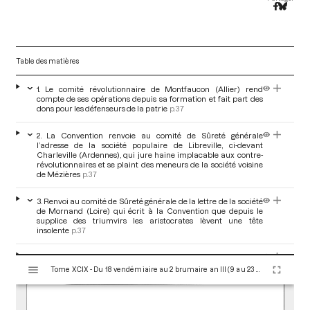
Table des matières
1. Le comité révolutionnaire de Montfaucon (Allier) rend
compte de ses opérations depuis sa formation et fait part des
dons pour les défenseurs de la patrie
p.37
2. La Convention renvoie au comité de Sûreté générale
l’adresse de la société populaire de Libreville, ci-devant
Charleville (Ardennes), qui jure haine implacable aux contre-
révolutionnaires et se plaint des meneurs de la société voisine
de Mézières
p.37
3. Renvoi au comité de Sûreté générale de la lettre de la société
de Mornand (Loire) qui écrit à la Convention que depuis le
supplice des triumvirs les aristocrates lèvent une tête
insolente
p.37
4. La Convention renvoie aux comités de Législation,
V
d’instruction, de Commerce, de Salut public et de Sûreté
Tome XCIX - Du 18 vendémiaire au 2 brumaire an III (9 au 23 octobre 1794)
i
générale l’adresse de la société populaire de Montpellier
s
(Hérault), qui propose diverses mesures de salut public pour la
prospérité nationale
p.37
u