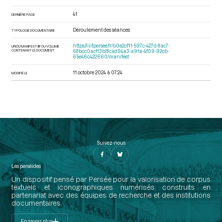
41
DERNIÈRE PAGE
Déroulement des séances
TYPOLOGIE DOCUMENTAIRE
https://iiif.persee.fr/b0e2cf11-597c-427d-8ac7-
URI DU MANIFEST IIIF DU VOLUME
CONTENANT LE DOCUMENT
68bcc0acf13b/8cad94a3-a91a-4f09-92cb-
65e46c422660/manifest
11 octobre 2024 à 07:24
MODIFIÉ LE
Suivez-nous
Les perséides
Un dispositif pensé par Persée pour la valorisation de corpus
textuels et iconographiques numérisés construits en
partenariat avec des équipes de recherche et des institutions
documentaires.
En savoir plus