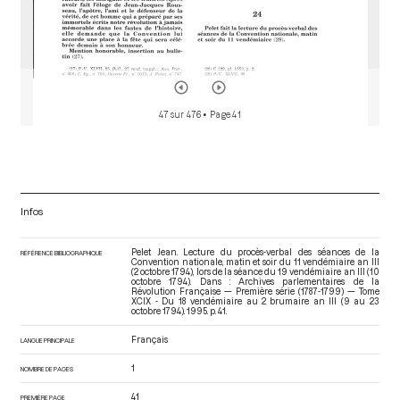
47 sur 476
• Page 41
Infos
Pelet Jean. Lecture du procès-verbal des séances de la
RÉFÉRENCE BIBLIOGRAPHIQUE
Convention nationale, matin et soir du 11 vendémiaire an III
(2 octobre 1794), lors de la séance du 19 vendémiaire an III (10
octobre 1794). Dans : Archives parlementaires de la
Révolution Française — Première série (1787-1799) — Tome
XCIX - Du 18 vendémiaire au 2 brumaire an III (9 au 23
octobre 1794)
. 1995. p. 41.
Français
LANGUE PRINCIPALE
1
NOMBRE DE PAGES
41
PREMIÈRE PAGE