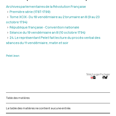
Archives parlementaires de la Révolution Française
Première série (1787-1799)
Tome XCIX - Du 18 vendémiaire au 2 brumaire an III (9 au 23
octobre 1794)
République française - Convention nationale
Séance du 19 vendémiaire an III (10 octobre 1794)
24. Le représentant Pelet fait lecture du procès-verbal des
séances du 11 vendémiaire, matin et soir
Pelet Jean
Télécharger
Partager
Table des matières
La table des matières ne contient aucune entrée.
V