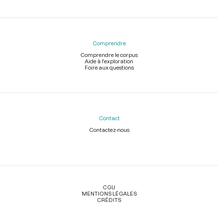
44. Section Poissonnière. Offre du salpêtre et un cavalier
équipé
p.95
45. Citoyen Tremblay, imprimeur. Réclame une indemnité
(Motion de Tallien)
pp.95-96
Comprendre
Comprendre le corpus
46. Patriotes liégeois réfugiés à Paris. Hommage d’un
Aide à l'exploration
drapeau
pp.96-98
Foire aux questions
47. Section Marat. Don de salpêtre. Discours de Momoro
p.99
48. Citoyen Lainé, au nom du canton du Catelet. Réclame la
liberté des frères Robert
p.99
Contact
49. Citoyen Wattier, receveur de la Ferme générale. Réclame le
Contactez-nous
payement de loyers
p.99
50. Citoyen Lefebvre, volontaire blessé. Regrette de ne plus
combattre
p.99
Légal
51. Citoyenne Melin. Demande que son mari serve dans les
grenadiers de la Convention
p.99
CGU
MENTIONS LÉGALES
CRÉDITS
52. Décret interdisant de faire passer des fonds en pays occupé
par l’ennemi (Rapporteur : Merlin (de Thionville)
p.100