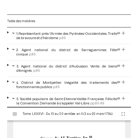
Table des matières
1. Représentant près l’Armée des Pyrénées-Occidentales. Traits
de bravoure et d’héroïsme
p.85
2. Agent national du district de Sarreguemines. Fête
civique
p.85
3. Agent national du district d’Aubusson. Vente de biens
d’émigrés
p.85
4. District de Montpellier. Inégalité des traitements des
fonctionnaires publics
p.85
5. Société populaire de Saint-Etienne-Vallée Française. Félicite
la Convention. Demande à s’appeler Val-Libre
pp.85-86
V
Tome LXXXVI - Du 13 au 30 ventôse an II (3 au 20 mars 1794)
i
6. Agent national du district de Perpignan. Vente de biens
d’émigrés
p.86
s
u
7 Société populaire de Toucy. Refuse d’accepter la paix
p.86
a