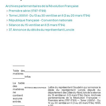
Archives parlementaires de la Révolution Française
Première série (1787-1799)
Tome LXXXVI - Du 13 au 30 ventôse an II (3 au 20 mars 1794)
République française - Convention nationale
Séance du 15 ventôse an II (5 mars 1794)
37. Annonce du décès du représentant Loncle
Table des
matières
Infos
La table
des
Lettre du représentant Goudelin qui annonce le
RÉFÉRENCE BIBLIOGRAPHIQUE
matières
décès du représentant Loncle, député du
ne
département des Côtes-du-Nord, lors de la séance
contient
du 15 ventôse an II (5 mars 1794). Dans : Archives
parlementaires de la Révolution Française —
aucune
Première série (1787-1799) — Tome LXXXVI - Du
entrée.
13 au 30 ventôse an II (3 au 20 mars 1794)
. 1965.
p. 93.