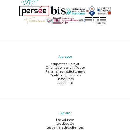
Menu
du
pied
À propos
de
page
Objectifs du projet
Orientations scientifiques
Partenaires institutionnels
Contributeurs-trices
Ressources
Actualités
Explorer
Les volumes
Les députés
Les cahiers de doléances