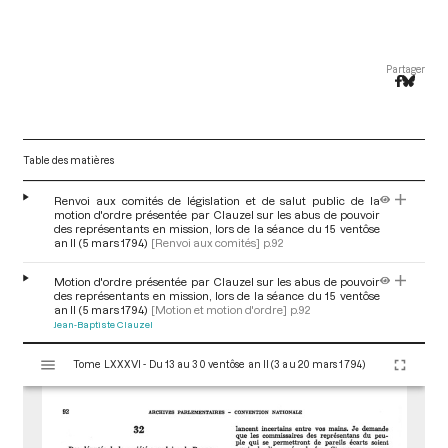
Partager
Table des matières
Renvoi aux comités de législation et de salut public de la
motion d'ordre présentée par Clauzel sur les abus de pouvoir
des représentants en mission, lors de la séance du 15 ventôse
an II (5 mars 1794)
[Renvoi aux comités]
p.92
Motion d'ordre présentée par Clauzel sur les abus de pouvoir
des représentants en mission, lors de la séance du 15 ventôse
an II (5 mars 1794)
[Motion et motion d'ordre]
p.92
Jean-Baptiste Clauzel
V
Tome LXXXVI - Du 13 au 30 ventôse an II (3 au 20 mars 1794)
i
s
u
a
l