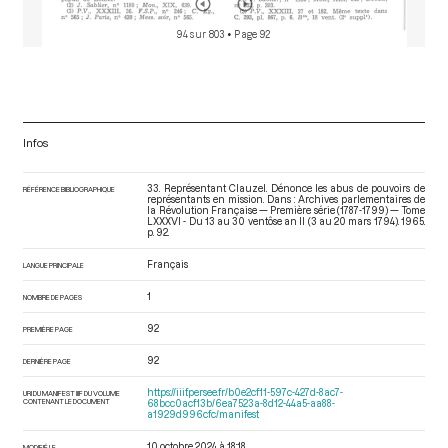
94 sur 803
• Page 92
Infos
33. Représentant Clauzel. Dénonce les abus de pouvoirs de
RÉFÉRENCE BIBLIOGRAPHIQUE
représentants en mission. Dans : Archives parlementaires de
la Révolution Française — Première série (1787-1799) — Tome
LXXXVI - Du 13 au 30 ventôse an II (3 au 20 mars 1794)
. 1965.
p. 92.
Français
LANGUE PRINCIPALE
1
NOMBRE DE PAGES
92
PREMIÈRE PAGE
92
DERNIÈRE PAGE
https://iiif.persee.fr/b0e2cf11-597c-427d-8ac7-
URI DU MANIFEST IIIF DU VOLUME
CONTENANT LE DOCUMENT
68bcc0acf13b/6ea7523a-8d12-44a5-aa88-
a1929d996cfc/manifest
10 octobre 2024 à 18:18
MODIFIÉ LE