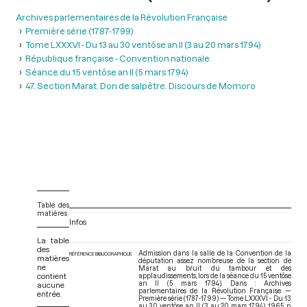
Archives parlementaires de la Révolution Française
Première série (1787-1799)
Tome LXXXVI - Du 13 au 30 ventôse an II (3 au 20 mars 1794)
République française - Convention nationale
Séance du 15 ventôse an II (5 mars 1794)
47. Section Marat. Don de salpêtre. Discours de Momoro
Table des
matières
Infos
La table
des
Admission dans la salle de la Convention de la
RÉFÉRENCE BIBLIOGRAPHIQUE
matières
députation assez nombreuse de la section de
ne
Marat au bruit du tambour et des
contient
applaudissements, lors de la séance du 15 ventôse
an II (5 mars 1794). Dans : Archives
aucune
parlementaires de la Révolution Française —
entrée.
Première série (1787-1799) — Tome LXXXVI - Du 13
au 30 ventôse an II (3 au 20 mars 1794)
. 1965. p.