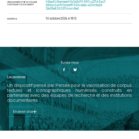
https://iiif.persee.fr/b0e2cf11-597c-427d-8ac7-
URI DU MANIFEST IIIF DU VOLUME
CONTENANT LE DOCUMENT
68bcc0acf13b/deff766b-e2ec-423b-8e2d-
Adresse de la Société populaire de la commune de Pierre-de-
12e38e836027/manifest
Bresse
p.597
10 octobre 2024 à 18:13
MODIFIÉ LE
Adresse de la Société populaire de Saint-Vallier
pp.597-598
Don des communes du Coudray et de Saussay-la-Vache
p.598
Lettre de Maure, représentant du peuple près le département
de l’Yonne
pp.598-599
Suivez-nous
Lettre du ministre de l’intérieur annonçant que la commune de
Neuvy-la-Loi a renoncé au culte catholique
p.599
Les perséides
Lettre du ministre de l’intérieur annonçant que la Société
Un dispositif pensé par Persée pour la valorisation de corpus
populaire de Rougnac a livré aux flammes tous les livres et
textuels et iconographiques numérisés construits en
titres féodaux
pp.599-600
partenariat avec des équipes de recherche et des institutions
documentaires.
Don du citoyen Chevrillon
p.600
En savoir plus
Lettre du procureur syndic du district de Saint-Gaudens
p.600
La commission des subsistances et approvisionnements fait
part du sublime élan des citoyens de Calais pour procurer
rapidement des subsistances aux -défenseurs de la