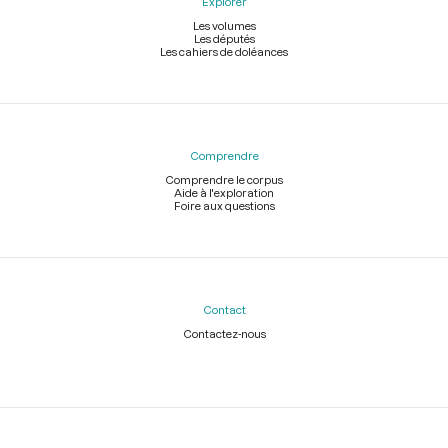
La commune d’Amboise annonce l’envoi prochain des vases de
Explorer
ses églises
pp.607-608
Les volumes
Les députés
Les cahiers de doléances
Lettre de la Société populaire de Léré
pp.608-609
Lettre du conseil général de la commune de Laon
p.609
Adresse des membres du tribunal criminel du département
des Côtes-du-Nord
pp.609-610
Comprendre
Comprendre le corpus
La commune de Remiremont demande que le nom de cette
Aide à l'exploration
commune soit changé en celui de Libremont
p.610
Foire aux questions
Lettre de Dumont, représentant du peuple dans les
départements de la Somme et du Pas-de-Calais
p.610
Don du citoyen Bertrand, commandant en second de la garde
nationale de Saint-Flour
p.610
Contact
Contactez-nous
Adresse des citoyens de la commune de Villemoisson-sur-
Orge
p.611
Adresse des communes de Fleury-Merogis et Plessis-
Légal
Lecomte
p.611