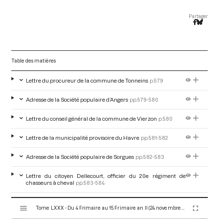
Partager
Table des matières
Lettre du procureur de la commune de Tonneins
p.579
Adresse de la Société populaire d’Angers
pp.579-580
Lettre du conseil général de la commune de Vierzon
p.580
Lettre de la municipalité provisoire du Havre
pp.581-582
Adresse de la Société populaire de Sorgues
pp.582-583
Lettre du citoyen Dellecourt, officier du 20e régiment de
chasseurs à cheval
pp.583-584
V
Pétition de la Société populaire de Saint-Vincent
pp.584-585
Tome LXXX - Du 4 Frimaire au 15 Frimaire an II (24 novembre au 5 Décembre 1793)
i