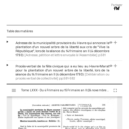
Partager
Table des matières
Adresse de la municipalité provisoire du Havre qui annonce la
plantation d'un nouvel arbre de la liberté aux cris de "Vive la
République", lors de la séance du 14 frimaire an II (4 décembre
1793)
[Adresse, pétition et lettre envoyée à l’Assemblée]
p.581
Procès-verbal de la fête civique qui a eu lieu au Havre-Marat
pour la plantation d'un nouvel arbre de la liberté, lors de la
séance du 14 frimaire an II (4 décembre 1793)
[Délibération ou
procès verbal de collectivité]
pp.581-582
V
Tome LXXX - Du 4 Frimaire au 15 Frimaire an II (24 novembre au 5 Décembre 1793)
i
s
u
a
l
i
s