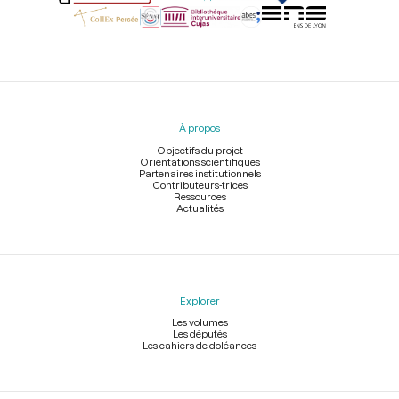
Menu
du
pied
À propos
de
page
Objectifs du projet
Orientations scientifiques
Partenaires institutionnels
Contributeurs-trices
Ressources
Actualités
Explorer
Les volumes
Les députés
Les cahiers de doléances