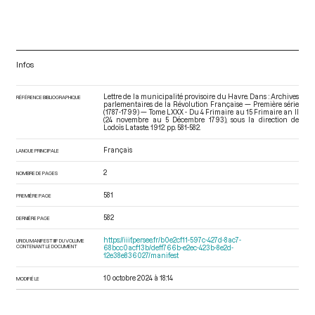
Infos
Lettre de la municipalité provisoire du Havre. Dans : Archives
RÉFÉRENCE BIBLIOGRAPHIQUE
parlementaires de la Révolution Française — Première série
(1787-1799) — Tome LXXX - Du 4 Frimaire au 15 Frimaire an II
(24 novembre au 5 Décembre 1793)
, sous la direction de
Lodoïs Lataste. 1912. pp. 581-582.
Français
LANGUE PRINCIPALE
2
NOMBRE DE PAGES
581
PREMIÈRE PAGE
582
DERNIÈRE PAGE
https://iiif.persee.fr/b0e2cf11-597c-427d-8ac7-
URI DU MANIFEST IIIF DU VOLUME
CONTENANT LE DOCUMENT
68bcc0acf13b/deff766b-e2ec-423b-8e2d-
12e38e836027/manifest
10 octobre 2024 à 18:14
MODIFIÉ LE