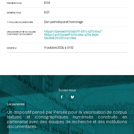
606
PREMIÈRE PAGE
607
DERNIÈRE PAGE
Don patriotique et hommage
TYPOLOGIE DOCUMENTAIRE
https://iiif.persee.fr/b0e2cf11-597c-427d-8ac7-
URI DU MANIFEST IIIF DU VOLUME
CONTENANT LE DOCUMENT
68bcc0acf13b/deff766b-e2ec-423b-8e2d-
12e38e836027/manifest
11 octobre 2024 à 01:12
MODIFIÉ LE
Suivez-nous
Les perséides
Un dispositif pensé par Persée pour la valorisation de corpus
textuels et iconographiques numérisés construits en
partenariat avec des équipes de recherche et des institutions
documentaires.