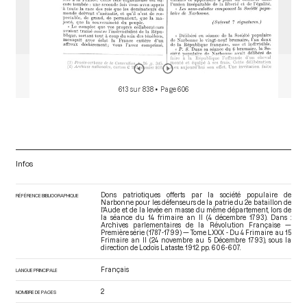
613 sur 838
• Page 606
Infos
Dons patriotiques offerts par la société populaire de
RÉFÉRENCE BIBLIOGRAPHIQUE
Narbonne pour les défenseurs de la patrie du 2e bataillon de
l'Aude et de la levée en masse du même département, lors de
la séance du 14 frimaire an II (4 décembre 1793). Dans :
Archives parlementaires de la Révolution Française —
Première série (1787-1799) — Tome LXXX - Du 4 Frimaire au 15
Frimaire an II (24 novembre au 5 Décembre 1793)
, sous la
direction de Lodoïs Lataste. 1912. pp. 606-607.
Français
LANGUE PRINCIPALE
2
NOMBRE DE PAGES