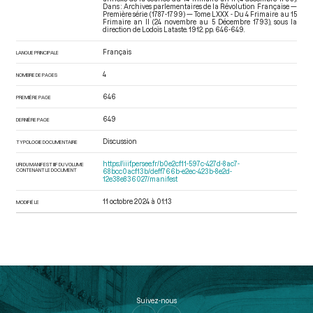
Dans : Archives parlementaires de la Révolution Française —
Première série (1787-1799) — Tome LXXX - Du 4 Frimaire au 15
Frimaire an II (24 novembre au 5 Décembre 1793)
, sous la
direction de Lodoïs Lataste. 1912. pp. 646-649.
Français
LANGUE PRINCIPALE
4
NOMBRE DE PAGES
646
PREMIÈRE PAGE
649
DERNIÈRE PAGE
Discussion
TYPOLOGIE DOCUMENTAIRE
https://iiif.persee.fr/b0e2cf11-597c-427d-8ac7-
URI DU MANIFEST IIIF DU VOLUME
CONTENANT LE DOCUMENT
68bcc0acf13b/deff766b-e2ec-423b-8e2d-
12e38e836027/manifest
11 octobre 2024 à 01:13
MODIFIÉ LE
Suivez-nous