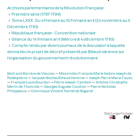
Archives parlementaires de la Révolution Française
Première série (1787-1799)
Tome LXXX - Du 4 Frimaire au 15 Frimaire an II (24 novembre au 5
Décembre 1793)
République française - Convention nationale
Séance du 14 frimaire an II (Mercredi 4 décembre 1793)
Compte rendu par divers journaux de la discussion à laquelle
donna lieu le projet de décret présenté par Billaud-Varenne sur
l’organisation du gouvernement révolutionnaire
Bertrand Barrère de Vieuzac
Maximilien François Marie Isidore Joseph de
Robespierre
Jacques-Nicolas Billaud-Varenne
Joseph Pierre Marie Fayau
François-Louis Bourdon
Pierre-Joseph Cambon
Antoine Christophe
Merlin de Thionville
Georges Auguste Couthon
Pierre-Nicholas
Philippeaux
Dominique Vincent Ramel de Nogaret
Télécharger
Partager