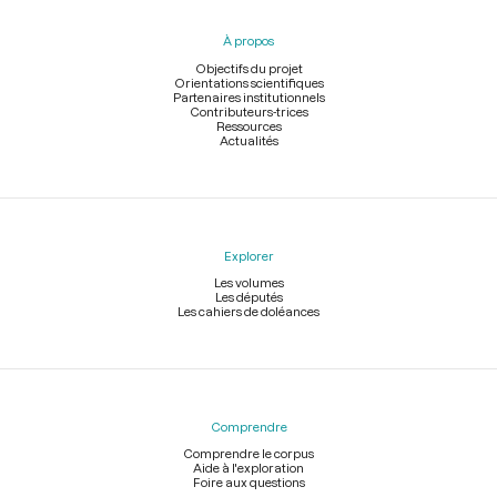
du
pied
À propos
de
page
Objectifs du projet
Orientations scientifiques
Partenaires institutionnels
Contributeurs-trices
Ressources
Actualités
Explorer
Les volumes
Les députés
Les cahiers de doléances
Comprendre
Comprendre le corpus
Aide à l'exploration
Foire aux questions