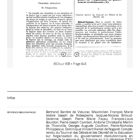
653 sur 838
• Page 646
Infos
Bertrand Barrère de Vieuzac, Maximilien François Marie
RÉFÉRENCE BIBLIOGRAPHIQUE
Isidore Joseph de Robespierre, Jacques-Nicolas Billaud-
Varenne, Joseph Pierre Marie Fayau, François-Louis
Bourdon, Pierre-Joseph Cambon, Antoine Christophe Merlin
de Thionville, Georges Auguste Couthon, Pierre-Nicholas
Philippeaux, Dominique Vincent Ramel de Nogaret. Compte-
rendu du "Journal des Débats et des Décrets" de la discussion
sur l'organisation du gouvernement révolutionnaire, en
annexe de la séance du 14 frimaire an II (4 décembre 1793).