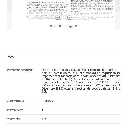
635 sur 838
• Page 628
Infos
Bertrand Barrère de Vieuzac. Décret, présenté par Barère au
RÉFÉRENCE BIBLIOGRAPHIQUE
nom du comité de salut public, mettant en réquisition les
imprimeries du département, lors de la séance du 14 frimaire
an II (4 décembre 1793). Dans : Archives parlementaires de la
Révolution Française — Première série (1787-1799) — Tome
LXXX - Du 4 Frimaire au 15 Frimaire an II (24 novembre au 5
Décembre 1793)
, sous la direction de Lodoïs Lataste. 1912. p.
628.
Français
LANGUE PRINCIPALE
1
NOMBRE DE PAGES
628
PREMIÈRE PAGE