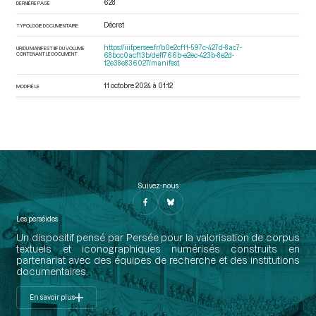
628
DERNIÈRE PAGE
Décret
TYPOLOGIE DOCUMENTAIRE
https://iiif.persee.fr/b0e2cf11-597c-427d-8ac7-
URI DU MANIFEST IIIF DU VOLUME
CONTENANT LE DOCUMENT
68bcc0acf13b/deff766b-e2ec-423b-8e2d-
12e38e836027/manifest
11 octobre 2024 à 01:12
MODIFIÉ LE
Suivez-nous
Les perséides
Un dispositif pensé par Persée pour la valorisation de corpus
textuels et iconographiques numérisés construits en
partenariat avec des équipes de recherche et des institutions
documentaires.
En savoir plus