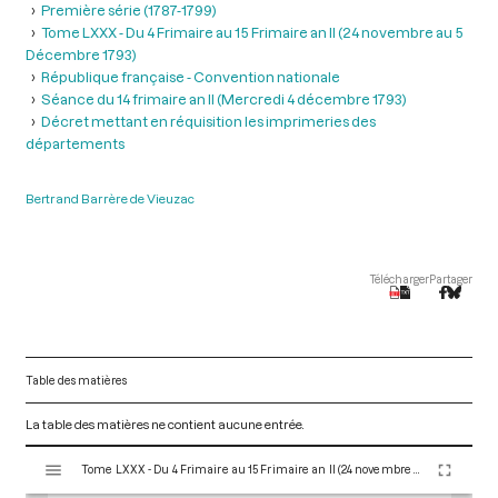
Première série (1787-1799)
Tome LXXX - Du 4 Frimaire au 15 Frimaire an II (24 novembre au 5
Décembre 1793)
République française - Convention nationale
Séance du 14 frimaire an II (Mercredi 4 décembre 1793)
Décret mettant en réquisition les imprimeries des
départements
Bertrand Barrère de Vieuzac
Télécharger
Partager
Table des matières
La table des matières ne contient aucune entrée.
V
Tome LXXX - Du 4 Frimaire au 15 Frimaire an II (24 novembre au 5 Décembre 1793)
i