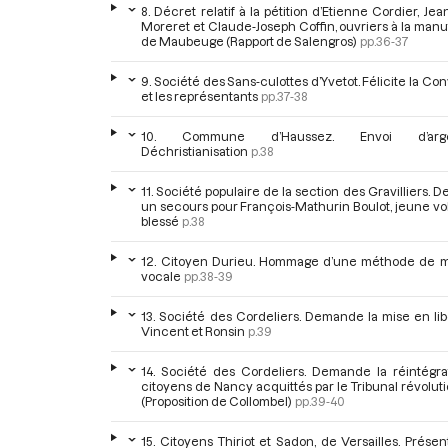
8. Décret relatif à la pétition d’Etienne Cordier, Je
Moreret et Claude-Joseph Coffin, ouvriers à la man
de Maubeuge (Rapport de Salengros)
pp.36-37
9. Société des Sans-culottes d’Yvetot. Félicite la Co
et les représentants
pp.37-38
10. Commune d’Haussez. Envoi d’argen
Déchristianisation
p.38
11. Société populaire de la section des Gravilliers.
un secours pour François-Mathurin Boulot, jeune vo
blessé
p.38
12. Citoyen Durieu. Hommage d’une méthode de 
vocale
pp.38-39
13. Société des Cordeliers. Demande la mise en li
Vincent et Ronsin
p.39
14. Société des Cordeliers. Demande la réintégra
citoyens de Nancy acquittés par le Tribunal révolut
(Proposition de Collombel)
pp.39-40
15. Citoyens Thiriot et Sadon, de Versailles. Prése