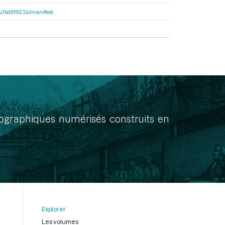
4640bd6f9234/manifest
onographiques numérisés construits en
Explorer
Les volumes