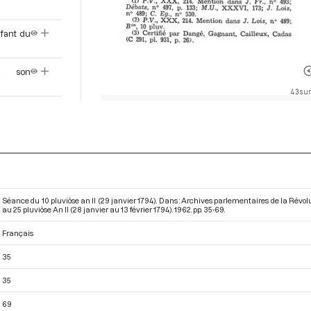
nfant du
re son
43 sur
ine pour
aine de
aillon.
e de la
Séance du 10 pluviôse an II (29 janvier 1794). Dans : Archives parlementaires de la Rév
au 25 pluviôse An II (28 janvier au 13 février 1794)
. 1962. pp. 35-69.
Français
lises.
35
mande de
35
69
 inventé