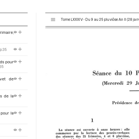
V
Tome LXXXIV - Du 9 au 25 pluviôse An II (28 janv
i
s
rimaire,
u
a
l
p.35
i
s
nds pour
.35
e
u
evet de
r
M
i
es de la
r
a
d
 pour la
o
r