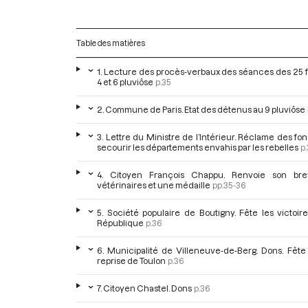
Table des matières
1. Lecture des procès-verbaux des séances des 25 f
4 et 6 pluviôse
p.35
2. Commune de Paris. Etat des détenus au 9 pluviôse
3. Lettre du Ministre de l’Intérieur. Réclame des fo
secourir les départements envahis par les rebelles
p
4. Citoyen François Chappu. Renvoie son br
vétérinaires et une médaille
pp.35-36
5. Société populaire de Boutigny. Fête les victoir
République
p.36
6. Municipalité de Villeneuve-de-Berg. Dons. Fête
reprise de Toulon
p.36
7. Citoyen Chastel. Dons
p.36