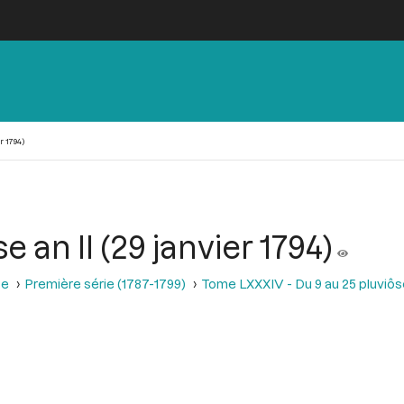
r 1794)
 an II (29 janvier 1794)
se
Première série (1787-1799)
Tome LXXXIV - Du 9 au 25 pluviôse A