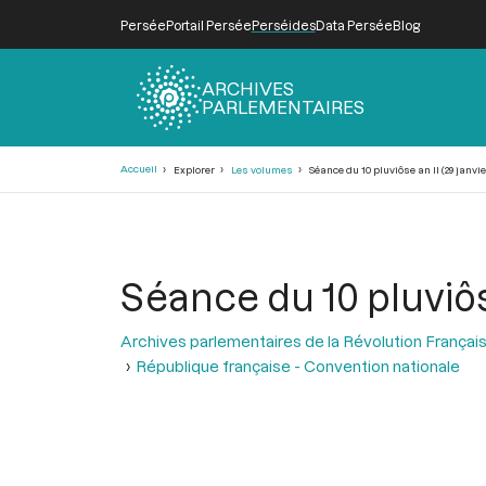
Persée
Portail Persée
Perséides
Data Persée
Blog
ARCHIVES
PARLEMENTAIRES
Fil
Accueil
Explorer
Les volumes
Séance du 10 pluviôse an II (29 janvie
d'Ariane
Séance du 10 pluviôse
Archives parlementaires de la Révolution Françai
République française - Convention nationale