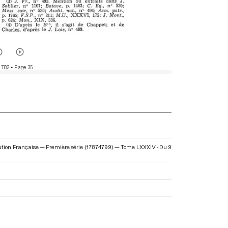
 782
• Page 35
olution Française — Première série (1787-1799) — Tome LXXXIV - Du 9