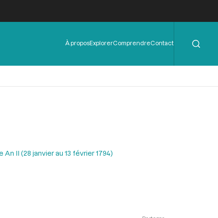
Rechercher
Menu
À propos
Explorer
Comprendre
Contact
de
l'en-
tête
n II (28 janvier au 13 février 1794)