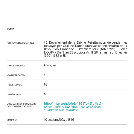
Infos
40. Département de la Drôme. Réintégration de gendarmes
RÉFÉRENCE BIBLIOGRAPHIQUE
renvoyés par Custine. Dans : Archives parlementaires de la
Révolution Française — Première série (1787-1799) — Tome
LXXXIV - Du 9 au 25 pluviôse An II (28 janvier au 13 février
1794)
. 1962. p. 55.
Français
LANGUE PRINCIPALE
1
NOMBRE DE PAGES
55
PREMIÈRE PAGE
55
DERNIÈRE PAGE
https://iiif.persee.fr/b0e2cf11-597c-427d-8ac7-
URI DU MANIFEST IIIF DU VOLUME
CONTENANT LE DOCUMENT
68bcc0acf13b/ae487d6c-9b4a-4d68-9f3e-
4640bd6f9234/manifest
10 octobre 2024 à 18:16
MODIFIÉ LE