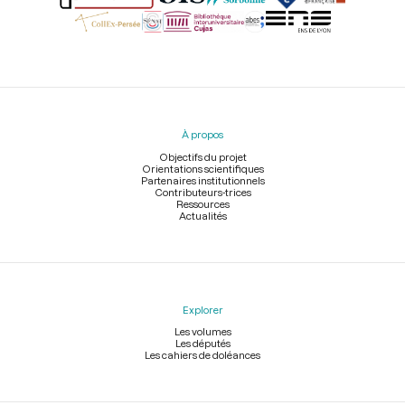
Menu
du
pied
À propos
de
page
Objectifs du projet
Orientations scientifiques
Partenaires institutionnels
Contributeurs-trices
Ressources
Actualités
Explorer
Les volumes
Les députés
Les cahiers de doléances