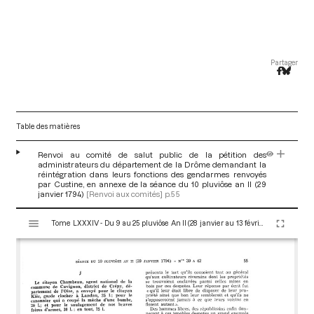
Partager
Table des matières
Renvoi au comité de salut public de la pétition des
administrateurs du département de la Drôme demandant la
réintégration dans leurs fonctions des gendarmes renvoyés
par Custine, en annexe de la séance du 10 pluviôse an II (29
janvier 1794)
[Renvoi aux comités]
p.55
V
Tome LXXXIV - Du 9 au 25 pluviôse An II (28 janvier au 13 février 1794)
i
s
u
a
l
i
s