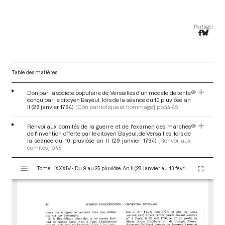
Partager
Table des matières
Don par la société populaire de Versailles d'un modèle de tente
conçu par le citoyen Bayeul, lors de la séance du 10 pluviôse an
II (29 janvier 1794)
[Don patriotique et hommage]
pp.44-45
Renvoi aux comités de la guerre et de l'examen des marchés
de l'invention offerte par le citoyen Bayeul, de Versailles, lors de
la séance du 10 pluviôse an II (29 janvier 1794)
[Renvoi aux
comités]
p.45
V
Tome LXXXIV - Du 9 au 25 pluviôse An II (28 janvier au 13 février 1794)
i
s
u
a
l
i