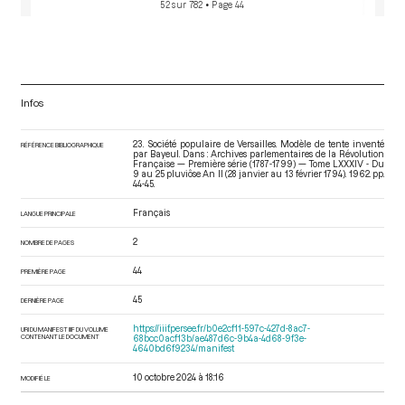
52 sur 782
• Page 44
Infos
23. Société populaire de Versailles. Modèle de tente inventé
RÉFÉRENCE BIBLIOGRAPHIQUE
par Bayeul. Dans : Archives parlementaires de la Révolution
Française — Première série (1787-1799) — Tome LXXXIV - Du
9 au 25 pluviôse An II (28 janvier au 13 février 1794)
. 1962. pp.
44-45.
Français
LANGUE PRINCIPALE
2
NOMBRE DE PAGES
44
PREMIÈRE PAGE
45
DERNIÈRE PAGE
https://iiif.persee.fr/b0e2cf11-597c-427d-8ac7-
URI DU MANIFEST IIIF DU VOLUME
CONTENANT LE DOCUMENT
68bcc0acf13b/ae487d6c-9b4a-4d68-9f3e-
4640bd6f9234/manifest
10 octobre 2024 à 18:16
MODIFIÉ LE