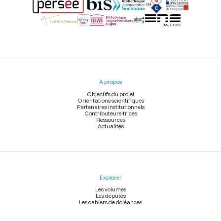
Menu
du
pied
À propos
de
page
Objectifs du projet
Orientations scientifiques
Partenaires institutionnels
Contributeurs-trices
Ressources
Actualités
Explorer
Les volumes
Les députés
Les cahiers de doléances