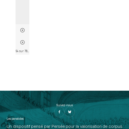
54 sur 782
• Page 46
Suivez-nous
Les perséides
Un dispositif pensé par Persée pour la valorisation de corpus