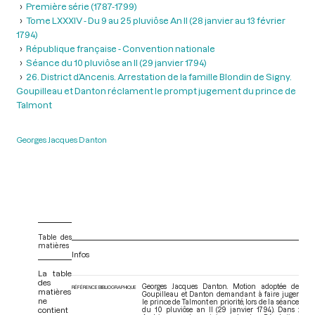
Première série (1787-1799)
Tome LXXXIV - Du 9 au 25 pluviôse An II (28 janvier au 13 février
1794)
République française - Convention nationale
Séance du 10 pluviôse an II (29 janvier 1794)
26. District d’Ancenis. Arrestation de la famille Blondin de Signy.
Goupilleau et Danton réclament le prompt jugement du prince de
Talmont
Georges Jacques Danton
Table des
matières
Infos
La table
des
Georges Jacques Danton. Motion adoptée de
RÉFÉRENCE BIBLIOGRAPHIQUE
matières
Goupilleau et Danton demandant à faire juger
ne
le prince de Talmont en priorité, lors de la séance
contient
du 10 pluviôse an II (29 janvier 1794). Dans :