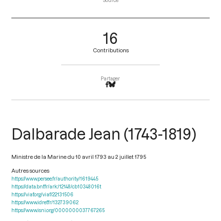
Source
16
Contributions
Partager
Dalbarade Jean (1743-1819)
Ministre de la Marine du 10 avril 1793 au 2 juillet 1795
Autres sources
https://www.persee.fr/authority/1619445
https://data.bnf.fr/ark:/12148/cb10348016t
https://viaf.org/viaf/22131506
https://www.idref.fr/132739062
https://www.isni.org/0000000037767265