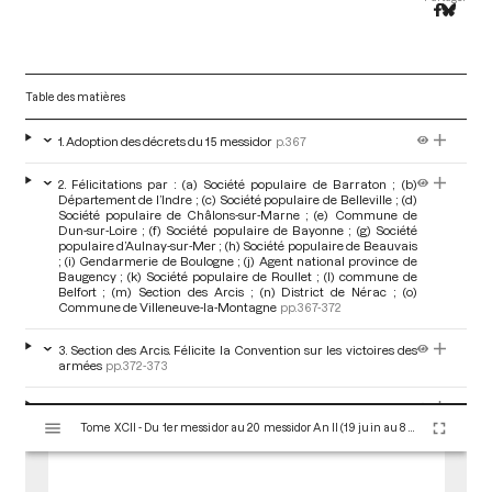
Table des matières
1. Adoption des décrets du 15 messidor
p.367
2. Félicitations par : (a) Société populaire de Barraton ; (b)
Département de l’Indre ; (c) Société populaire de Belleville ; (d)
Société populaire de Châlons-sur-Marne ; (e) Commune de
Dun-sur-Loire ; (f) Société populaire de Bayonne ; (g) Société
populaire d’Aulnay-sur-Mer ; (h) Société populaire de Beauvais
; (i) Gendarmerie de Boulogne ; (j) Agent national province de
Baugency ; (k) Société populaire de Roullet ; (l) commune de
Belfort ; (m) Section des Arcis ; (n) District de Nérac ; (o)
Commune de Villeneuve-la-Montagne
pp.367-372
3. Section des Arcis. Félicite la Convention sur les victoires des
armées
pp.372-373
4. Citoyen Cheyrat, de Thoisy-la-Berchère. Demande
V
l’annulation d’un arrêté du département relatif à la revente
Tome XCII - Du 1er messidor au 20 messidor An II (19 juin au 8 juillet 1794)
i
d’un domaine.
p.373
s
u
5. Citoyen Boutroue, 65e demi-brigade de l’Armée du Rhin,