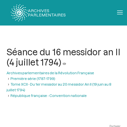
ARCHIVES
PARLEMENTAIRES
Fil
d'Ariane
Séance du 16 messidor an II
(4 juillet 1794)
Archives parlementaires de la Révolution Française
Première série (1787-1799)
Tome XCII - Du 1er messidor au 20 messidor An II (19 juin au 8
juillet 1794)
République française - Convention nationale
Partager