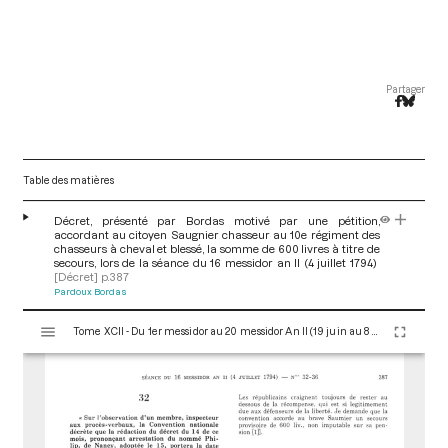
Partager
Table des matières
Décret, présenté par Bordas motivé par une pétition,
accordant au citoyen Saugnier chasseur au 10e régiment des
chasseurs à cheval et blessé, la somme de 600 livres à titre de
secours, lors de la séance du 16 messidor an II (4 juillet 1794)
[Décret]
p.387
Pardoux Bordas
V
Tome XCII - Du 1er messidor au 20 messidor An II (19 juin au 8 juillet 1794)
i
s
u
a
l
i