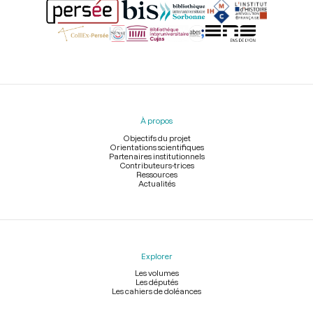
Menu
du
pied
À propos
de
page
Objectifs du projet
Orientations scientifiques
Partenaires institutionnels
Contributeurs-trices
Ressources
Actualités
Explorer
Les volumes
Les députés
Les cahiers de doléances