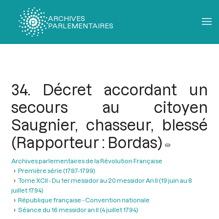
ARCHIVES
PARLEMENTAIRES
Fil
d'Ariane
34. Décret accordant un
secours au citoyen
Saugnier, chasseur, blessé
(Rapporteur : Bordas)
Archives parlementaires de la Révolution Française
Première série (1787-1799)
Tome XCII - Du 1er messidor au 20 messidor An II (19 juin au 8
juillet 1794)
République française - Convention nationale
Séance du 16 messidor an II (4 juillet 1794)