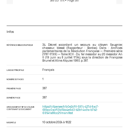
385 sur 574
• Page 387
Infos
34. Décret accordant un secours au citoyen Saugnier,
RÉFÉRENCE BIBLIOGRAPHIQUE
chasseur, blessé (Rapporteur : Bordas). Dans : Archives
parlementaires de la Révolution Française — Première série
(1787-1799) — Tome XCII - Du 1er messidor au 20 messidor An
II (19 juin au 8 juillet 1794)
, sous la direction de Françoise
Brunel et Aline Alquier. 1980. p. 387.
Français
LANGUE PRINCIPALE
1
NOMBRE DE PAGES
387
PREMIÈRE PAGE
387
DERNIÈRE PAGE
https://iiif.persee.fr/b0e2cf11-597c-427d-8ac7-
URI DU MANIFEST IIIF DU VOLUME
CONTENANT LE DOCUMENT
68bcc0acf13b/5bc4e6d3-b2b1-4a9a-b7b2-
69541a88cc21/manifest
10 octobre 2024 à 18:22
MODIFIÉ LE