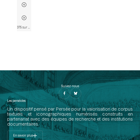
375 sur 574
• Page 377
Suivez-nous
Les perséides
Un dispositif pensé par Persée pour la valorisation de corpus
textuels et iconographiques numérisés construits en
partenariat avec des équipes de recherche et des institutions
documentaires.
En savoir plus