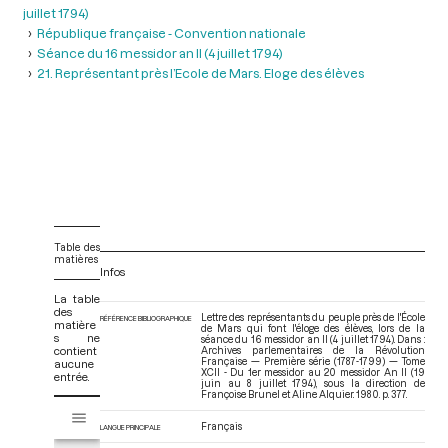
juillet 1794)
République française - Convention nationale
Séance du 16 messidor an II (4 juillet 1794)
21. Représentant près l’Ecole de Mars. Eloge des élèves
Table des
matières
Infos
La table
des
Lettre des représentants du peuple près de l'École
RÉFÉRENCE BIBLIOGRAPHIQUE
matière
de Mars qui font l'éloge des élèves, lors de la
s ne
séance du 16 messidor an II (4 juillet 1794). Dans :
contient
Archives parlementaires de la Révolution
Française — Première série (1787-1799) — Tome
aucune
XCII - Du 1er messidor au 20 messidor An II (19
entrée.
juin au 8 juillet 1794)
, sous la direction de
Françoise Brunel et Aline Alquier. 1980. p. 377.
V
Tome XCII - Du 1er messidor au 20 messidor An II (19 juin au 8 juillet 17
i
Français
LANGUE PRINCIPALE
s