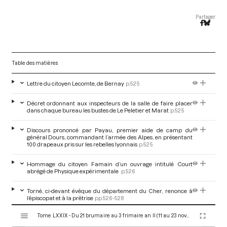
Partager
Table des matières
Lettre du citoyen Lecomte, de Bernay
p.525
Décret ordonnant aux inspecteurs de la salle de faire placer
dans chaque bureau les bustes de Le Peletier et Marat
p.525
Discours prononcé par Payau, premier aide de camp du
général Dours, commandant l’armée des Alpes, en présentant
100 drapeaux pris sur les rebelles lyonnais
p.525
Hommage du citoyen Famain d’un ouvrage intitulé Court
abrégé de Physique expérimentale
p.526
Torné, ci-devant évêque du département du Cher, renonce à
l’épiscopat et à la prêtrise
pp.526-528
V
Tome LXXIX - Du 21 brumaire au 3 frimaire an II (11 au 23 novembre 1793)
i
Pétition des sans-culottes, gardes des bois et forêts de la
République
p.528