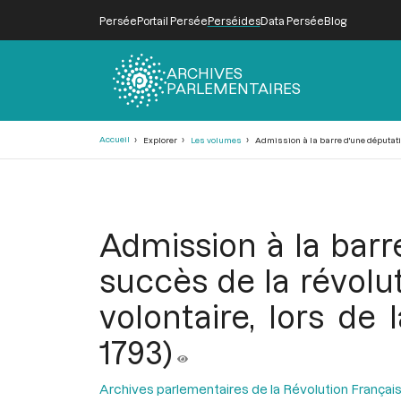
Persée
Portail Persée
Perséides
Data Persée
Blog
ARCHIVES
PARLEMENTAIRES
Fil
Accueil
Explorer
Les volumes
Admission à la barre d'une députation
d'Ariane
Admission à la barr
succès de la révolut
volontaire, lors d
1793)
Archives parlementaires de la Révolution Françai