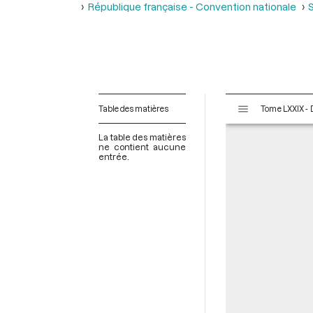
République française - Convention nationale
S
V
Table des matières
i
s
La table des matières
u
ne contient aucune
entrée.
a
l
i
s
e
u
r
M
i
r
a