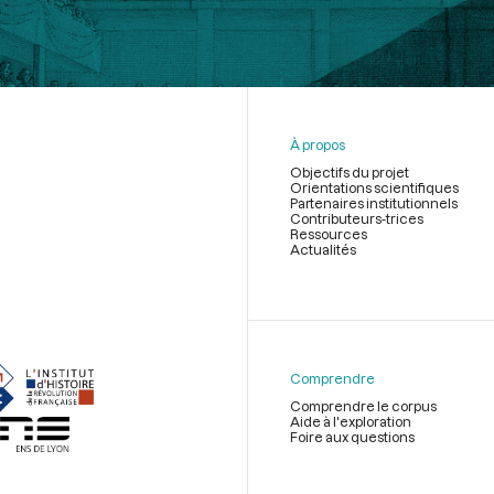
À propos
Objectifs du projet
Orientations scientifiques
Partenaires institutionnels
Contributeurs-trices
Ressources
Actualités
Menu
du
pied
de
Comprendre
page
Comprendre le corpus
Aide à l'exploration
Foire aux questions