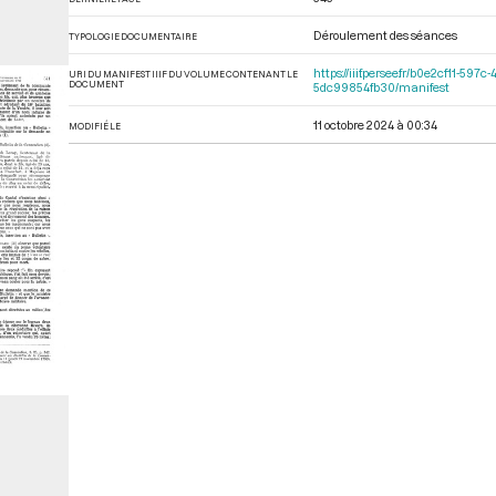
Déroulement des séances
TYPOLOGIE DOCUMENTAIRE
https://iiif.persee.fr/b0e2cf11-
URI DU MANIFEST IIIF DU VOLUME CONTENANT LE
DOCUMENT
5dc99854fb30/manifest
11 octobre 2024 à 00:34
MODIFIÉ LE