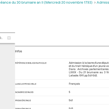
éance du 30 brumaire an II (Mercredi 20 novembre 1793)
Admissi
Tome LXXIX - Du 21 brumaire au 3 frimaire an II (11 au 23 novembre 1793)
Infos
Admission à la barre d'une députa
RÉFÉRENCE BIBLIOGRAPHIQUE
et du trait héroïque d'un jeune v
Dans : Archives parlementaires
LXXIX - Du 21 brumaire au 3 fr
Lataste. 1911. pp. 541-545.
Français
LANGUE PRINCIPALE
5
NOMBRE DE PAGES
541
PREMIÈRE PAGE
545
DERNIÈRE PAGE