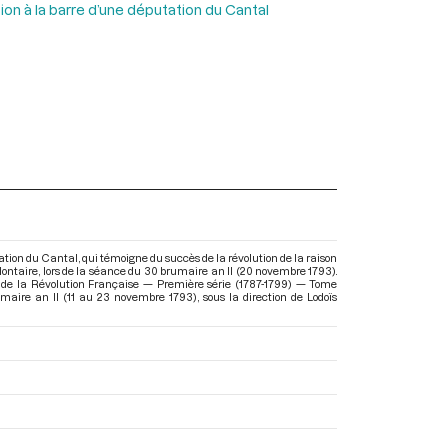
on à la barre d’une députation du Cantal
tion du Cantal, qui témoigne du succès de la révolution de la raison
olontaire, lors de la séance du 30 brumaire an II (20 novembre 1793).
 de la Révolution Française — Première série (1787-1799) — Tome
imaire an II (11 au 23 novembre 1793)
, sous la direction de Lodoïs