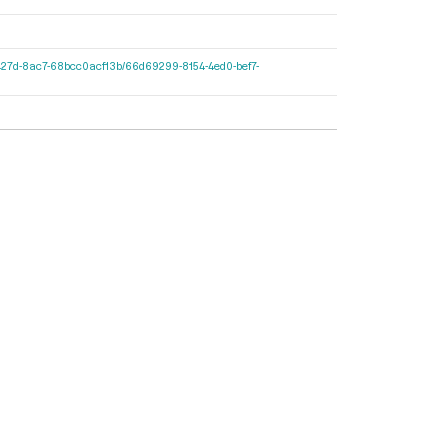
597c-427d-8ac7-68bcc0acf13b/66d69299-8154-4ed0-bef7-