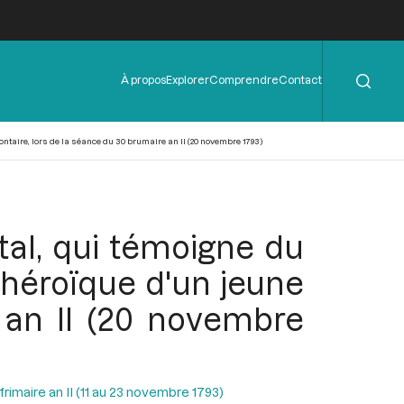
Rechercher
Menu
À propos
Explorer
Comprendre
Contact
de
l'en-
tête
ontaire, lors de la séance du 30 brumaire an II (20 novembre 1793)
tal, qui témoigne du
t héroïque d'un jeune
 an II (20 novembre
rimaire an II (11 au 23 novembre 1793)