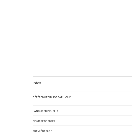
Infos
RÉFÉRENCE BIBLIOGRAPHIQUE
LANGUE PRINCIPALE
NOMBRE DE PAGES
PREMIÈRE PAGE