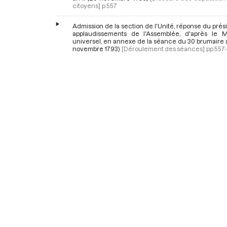
citoyens]
p.557
Admission de la section de l'Unité, réponse du prés
applaudissements de l'Assemblée, d'après le 
universel, en annexe de la séance du 30 brumaire a
novembre 1793)
[Déroulement des séances]
pp.557