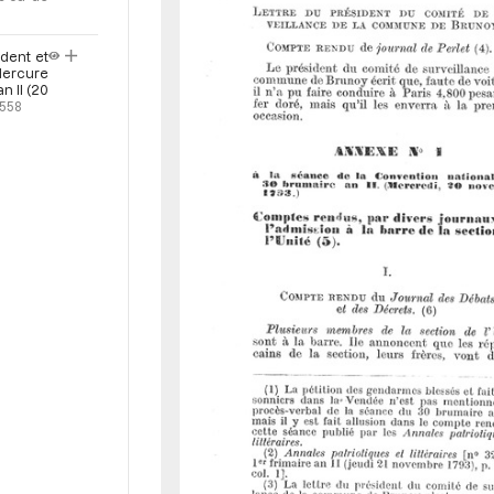
r
ident et
Mercure
n II (20
-558