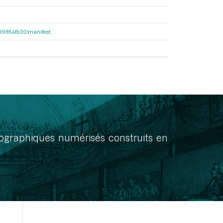
dc99854fb30/manifest
onographiques numérisés construits en