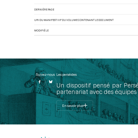
DERNIÈRE PAGE
URI DU MANIFEST IIIF DU VOLUME CONTENANT LE DOCUMENT
MODIFIÉ LE
Suivez-nous
Les perséides
Un dispositif pensé par Pers
partenariat avec des équipes 
En savoir plus