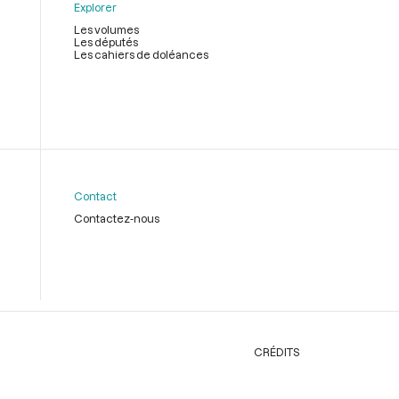
Explorer
Les volumes
Les députés
Les cahiers de doléances
Contact
Contactez-nous
CRÉDITS