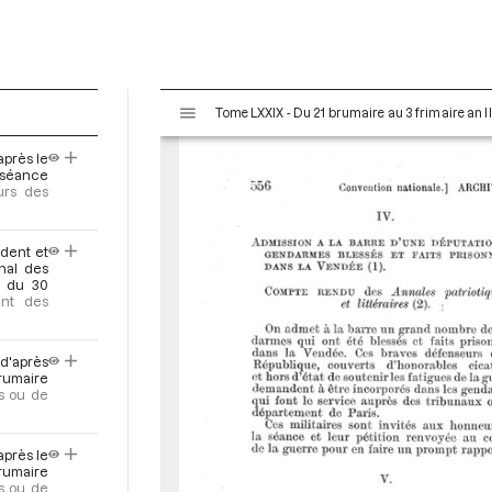
V
Tome LXXIX - Du 21 brumaire au 3 frimaire an I
i
s
après le
u
a séance
a
urs des
l
i
ident et
s
nal des
e
e du 30
ent des
u
r
M
 d'après
i
brumaire
s ou de
r
a
d
après le
o
rumaire
s ou de