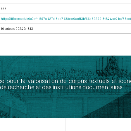
558
https://iiif.persee.fr/b0e2cf11-597c-427d-8ac7-68bcc0acf13b/66d69299-8154-4ed0-bef7-5
10 octobre 2024 à 18:13
ée pour la valorisation de corpus textuels et ic
de recherche et des institutions documentaires.