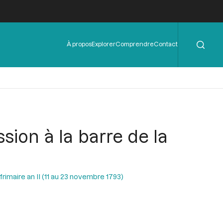
Rechercher
Menu
À propos
Explorer
Comprendre
Contact
de
l'en-
tête
ion à la barre de la
rimaire an II (11 au 23 novembre 1793)