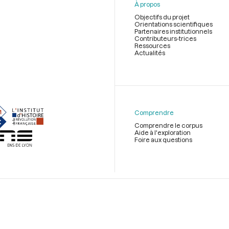
À propos
Objectifs du projet
Orientations scientifiques
Partenaires institutionnels
Contributeurs-trices
Ressources
Actualités
Menu
du
pied
de
Comprendre
page
Comprendre le corpus
Aide à l'exploration
Foire aux questions