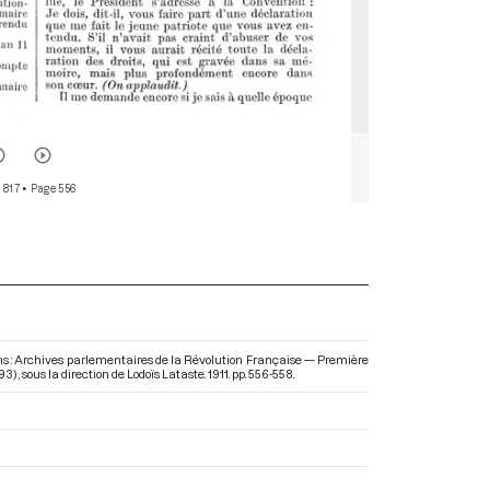
 817
• Page 556
ans : Archives parlementaires de la Révolution Française — Première
793)
, sous la direction de Lodoïs Lataste. 1911. pp. 556-558.