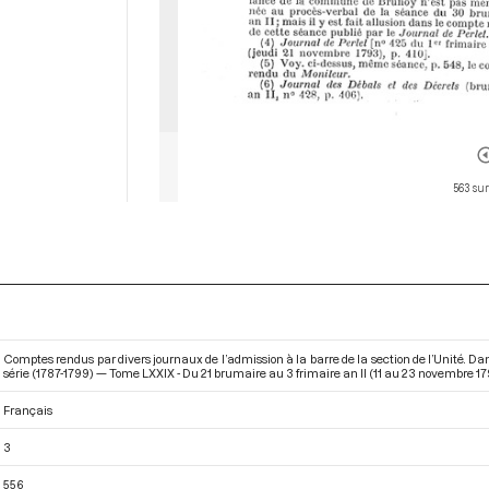
563 sur
Comptes rendus par divers journaux de l’admission à la barre de la section de l’Unité. D
série (1787-1799) — Tome LXXIX - Du 21 brumaire au 3 frimaire an II (11 au 23 novembre 1
Français
3
556