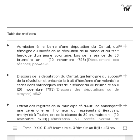
Partager
Table des matières
Admission à la barre d'une députation du Cantal, qui
témoigne du succès de la révolution de la raison et du trait
héroïque d'un jeune volontaire, lors de la séance du 30
brumaire an II (20 novembre 1793)
[Déroulement des
séances]
pp.541-545
Discours de la députation du Cantal, qui témoigne du succès
de la révolution et présente le trait d'héroïsme d'un volontaire
et des dons patriotiques, lors de la séance du 30 brumaire an II
(20 novembre 1793)
[Discours des députations ou de
citoyens]
p.542
Extrait des registres de la municipalité d'Aurillac annonçant
une cérémonie en l'honneur du représentant Beauvais,
martyrisé à Toulon, lors de la séance du 30 brumaire an II (20
novembre 1793)
[Délibération ou procès verbal de
V
collectivité]
pp.542-543
Tome LXXIX - Du 21 brumaire au 3 frimaire an II (11 au 23 novembre 1793)
i
s
Lettre du citoyen Vanel, curé d'Aurillac, par laquelle il abjure
ses fonctions sacerdotales, lors de la séance du 30 brumaire an