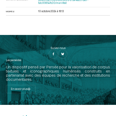
68bcc0acf13b/66d69299-8154-4ed0-bef7-
5dc99854fb30/manifest
10 octobre 2024 à 18:13
MODIFIÉ LE
Suivez-nous
Les perséides
Un dispositif pensé par Persée pour la valorisation de corpus
textuels et iconographiques numérisés construits en
partenariat avec des équipes de recherche et des institutions
documentaires.
En savoir plus