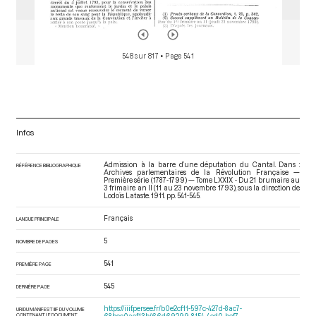
548 sur 817
• Page 541
Infos
Admission à la barre d’une députation du Cantal. Dans :
RÉFÉRENCE BIBLIOGRAPHIQUE
Archives parlementaires de la Révolution Française —
Première série (1787-1799) — Tome LXXIX - Du 21 brumaire au
3 frimaire an II (11 au 23 novembre 1793)
, sous la direction de
Lodoïs Lataste. 1911. pp. 541-545.
Français
LANGUE PRINCIPALE
5
NOMBRE DE PAGES
541
PREMIÈRE PAGE
545
DERNIÈRE PAGE
https://iiif.persee.fr/b0e2cf11-597c-427d-8ac7-
URI DU MANIFEST IIIF DU VOLUME
CONTENANT LE DOCUMENT