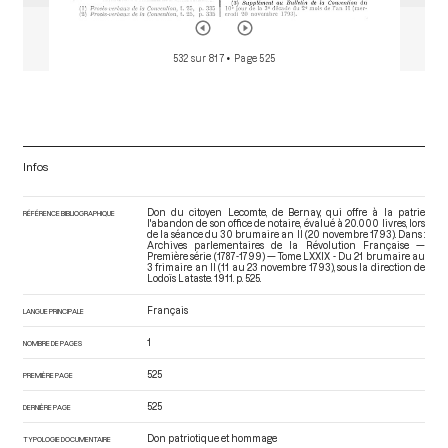
532 sur 817
• Page 525
Infos
Don du citoyen Lecomte, de Bernay, qui offre à la patrie
RÉFÉRENCE BIBLIOGRAPHIQUE
l'abandon de son office de notaire, évalué à 20.000 livres, lors
de la séance du 30 brumaire an II (20 novembre 1793). Dans :
Archives parlementaires de la Révolution Française —
Première série (1787-1799) — Tome LXXIX - Du 21 brumaire au
3 frimaire an II (11 au 23 novembre 1793)
, sous la direction de
Lodoïs Lataste. 1911. p. 525.
Français
LANGUE PRINCIPALE
1
NOMBRE DE PAGES
525
PREMIÈRE PAGE
525
DERNIÈRE PAGE
Don patriotique et hommage
TYPOLOGIE DOCUMENTAIRE