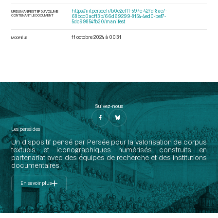
https://iiif.persee.fr/b0e2cf11-597c-427d-8ac7-
URI DU MANIFEST IIIF DU VOLUME
CONTENANT LE DOCUMENT
68bcc0acf13b/66d69299-8154-4ed0-bef7-
5dc99854fb30/manifest
11 octobre 2024 à 00:31
MODIFIÉ LE
Suivez-nous
Les perséides
Un dispositif pensé par Persée pour la valorisation de corpus
textuels et iconographiques numérisés construits en
partenariat avec des équipes de recherche et des institutions
documentaires.
En savoir plus