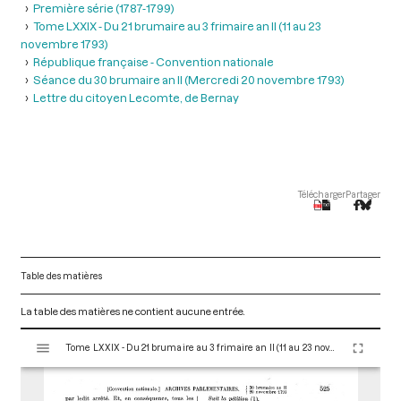
Première série (1787-1799)
Tome LXXIX - Du 21 brumaire au 3 frimaire an II (11 au 23
novembre 1793)
République française - Convention nationale
Séance du 30 brumaire an II (Mercredi 20 novembre 1793)
Lettre du citoyen Lecomte, de Bernay
Télécharger
Partager
Table des matières
La table des matières ne contient aucune entrée.
V
Tome LXXIX - Du 21 brumaire au 3 frimaire an II (11 au 23 novembre 1793)
i
s
u