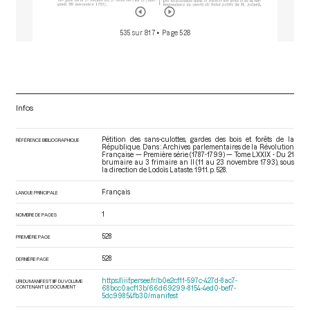
535 sur 817
• Page 528
Infos
Pétition des sans-culottes, gardes des bois et forêts de la
RÉFÉRENCE BIBLIOGRAPHIQUE
République. Dans : Archives parlementaires de la Révolution
Française — Première série (1787-1799) — Tome LXXIX - Du 21
brumaire au 3 frimaire an II (11 au 23 novembre 1793)
, sous
la direction de Lodoïs Lataste. 1911. p. 528.
Français
LANGUE PRINCIPALE
1
NOMBRE DE PAGES
528
PREMIÈRE PAGE
528
DERNIÈRE PAGE
https://iiif.persee.fr/b0e2cf11-597c-427d-8ac7-
URI DU MANIFEST IIIF DU VOLUME
CONTENANT LE DOCUMENT
68bcc0acf13b/66d69299-8154-4ed0-bef7-
5dc99854fb30/manifest