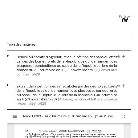
Partager
Table des matières
Renvoi au comité d'agriculture de la pétition des sans-culottes
gardes des bois et forêts de la République qui demandent des
plaques et bandoulières au sceau de la République, lors de la
séance du 30 brumaire an II (20 novembre 1793)
[Renvoi aux
comités]
p.528
Extrait de la pétition des sans-culottes gardes des bois et forêts
de la République qui demandent des plaques et bandoulières
au sceau de la République, lors de la séance du 30 brumaire
an II (20 novembre 1793)
[Adresse, pétition et lettre envoyée à
l’Assemblée]
p.528
V
Tome LXXIX - Du 21 brumaire au 3 frimaire an II (11 au 23 novembre 1793)
i
s
u
a