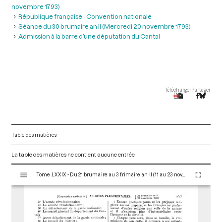
novembre 1793)
République française - Convention nationale
Séance du 30 brumaire an II (Mercredi 20 novembre 1793)
Admission à la barre d’une députation du Cantal
Télécharger
Partager
Table des matières
La table des matières ne contient aucune entrée.
V
Tome LXXIX - Du 21 brumaire au 3 frimaire an II (11 au 23 novembre 1793)
i
s
u
a
l