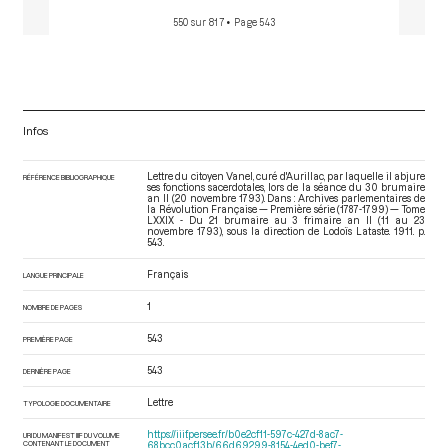
550 sur 817
• Page 543
Infos
Lettre du citoyen Vanel, curé d'Aurillac, par laquelle il abjure
RÉFÉRENCE BIBLIOGRAPHIQUE
ses fonctions sacerdotales, lors de la séance du 30 brumaire
an II (20 novembre 1793). Dans : Archives parlementaires de
la Révolution Française — Première série (1787-1799) — Tome
LXXIX - Du 21 brumaire au 3 frimaire an II (11 au 23
novembre 1793)
, sous la direction de Lodoïs Lataste. 1911. p.
543.
Français
LANGUE PRINCIPALE
1
NOMBRE DE PAGES
543
PREMIÈRE PAGE
543
DERNIÈRE PAGE
Lettre
TYPOLOGIE DOCUMENTAIRE
https://iiif.persee.fr/b0e2cf11-597c-427d-8ac7-
URI DU MANIFEST IIIF DU VOLUME
CONTENANT LE DOCUMENT
68bcc0acf13b/66d69299-8154-4ed0-bef7-