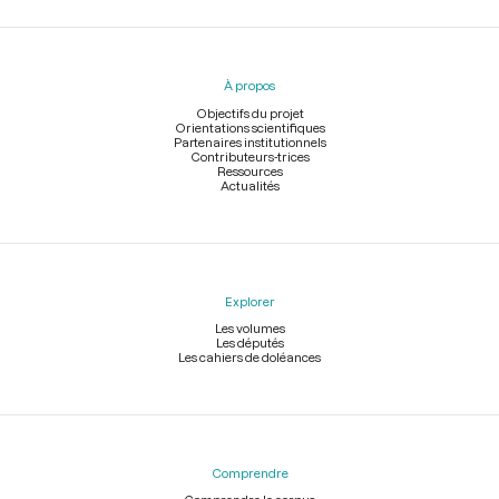
Menu
du
pied
À propos
de
page
Objectifs du projet
Orientations scientifiques
Partenaires institutionnels
Contributeurs-trices
Ressources
Actualités
Explorer
Les volumes
Les députés
Les cahiers de doléances
Comprendre