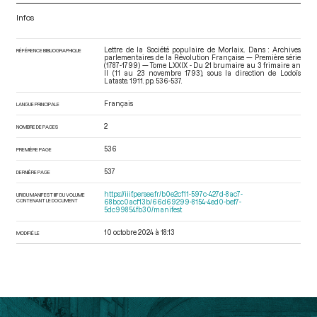
Infos
Lettre de la Société populaire de Morlaix.. Dans : Archives
RÉFÉRENCE BIBLIOGRAPHIQUE
parlementaires de la Révolution Française — Première série
(1787-1799) — Tome LXXIX - Du 21 brumaire au 3 frimaire an
II (11 au 23 novembre 1793)
, sous la direction de Lodoïs
Lataste. 1911. pp. 536-537.
Français
LANGUE PRINCIPALE
2
NOMBRE DE PAGES
536
PREMIÈRE PAGE
537
DERNIÈRE PAGE
https://iiif.persee.fr/b0e2cf11-597c-427d-8ac7-
URI DU MANIFEST IIIF DU VOLUME
CONTENANT LE DOCUMENT
68bcc0acf13b/66d69299-8154-4ed0-bef7-
5dc99854fb30/manifest
10 octobre 2024 à 18:13
MODIFIÉ LE