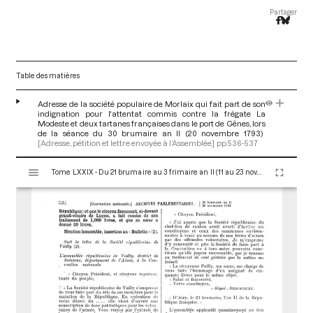
Partager
Table des matières
Adresse de la société populaire de Morlaix qui fait part de son
indignation pour l'attentat commis contre la frégate La
Modeste et deux tartanes françaises dans le port de Gênes, lors
de la séance du 30 brumaire an II (20 novembre 1793)
[Adresse, pétition et lettre envoyée à l’Assemblée]
pp.536-537
V
Tome LXXIX - Du 21 brumaire au 3 frimaire an II (11 au 23 novembre 1793)
i
s
u
a
l
i
s
e
u
r
M