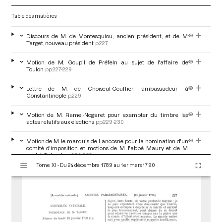
Table des matières
Discours de M. de Montesquiou, ancien président, et de M.
Target, nouveau président
p.227
Motion de M. Goupil de Préfeln au sujet de l'affaire de
Toulon
pp.227-229
Lettre de M. de Choiseul-Gouffier, ambassadeur à
Constantinople
p.229
Motion de M. Ramel-Nogaret pour exempter du timbre les
actes relatifs aux élections
pp.229-230
Motion de M. le marquis de Lancosne pour la nomination d'un
comité d'imposition et motions de M. l'abbé Maury et de M.
l'abbé Colaud
pp.230-232
V
Tome XI - Du 24 décembre 1789 au 1er mars 1790
i
s
u
a
l
i