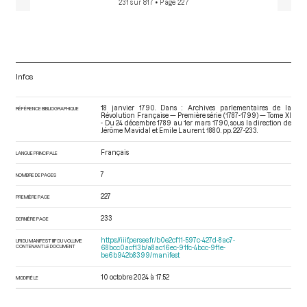
231 sur 817
• Page 227
Infos
18 janvier 1790. Dans : Archives parlementaires de la
RÉFÉRENCE BIBLIOGRAPHIQUE
Révolution Française — Première série (1787-1799) — Tome XI
- Du 24 décembre 1789 au 1er mars 1790
, sous la direction de
Jérôme Mavidal et Emile Laurent. 1880. pp. 227-233.
Français
LANGUE PRINCIPALE
7
NOMBRE DE PAGES
227
PREMIÈRE PAGE
233
DERNIÈRE PAGE
https://iiif.persee.fr/b0e2cf11-597c-427d-8ac7-
URI DU MANIFEST IIIF DU VOLUME
CONTENANT LE DOCUMENT
68bcc0acf13b/a8ac16ec-91fc-4bcc-9f1e-
be6b942b8399/manifest
10 octobre 2024 à 17:52
MODIFIÉ LE