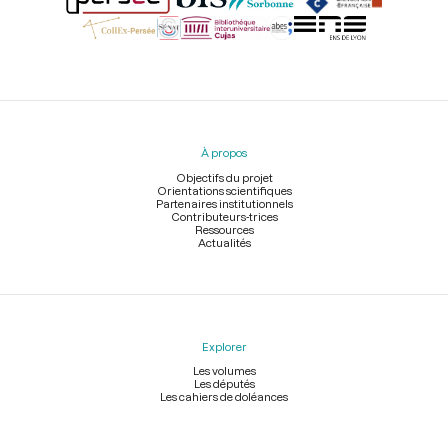
Menu
du
pied
À propos
de
page
Objectifs du projet
Orientations scientifiques
Partenaires institutionnels
Contributeurs-trices
Ressources
Actualités
Explorer
Les volumes
Les députés
Les cahiers de doléances