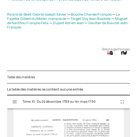
Ricard de Sealt Gabriel Joseph Xavier
Bouche Charles-François
La
Fayette Gilbert du Motier, marquis de
Target Guy Jean-Baptiste
Muguet
de Nanthou François Felix
Duport Adrien Jean
Gaultier de Biauzat Jean-
François
Télécharger
Partager
Table des matières
La table des matières ne contient aucune entrée.
V
Tome XI - Du 24 décembre 1789 au 1er mars 1790
i
s
u
a
l
i