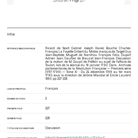
231 sur 817
• Page 227
Infos
Ricard de Sealt Gabriel Joseph Xavier, Bouche Charles-
RÉFÉRENCE BIBLIOGRAPHIQUE
François, La Fayette Gilbert du Motier, marquis de, Target Guy
Jean-Baptiste, Muguet de Nanthou François Felix, Duport
Adrien Jean, Gaultier de Biauzat Jean-François. Discussion
de la motion de M. Goupil de Préfeln au sujet de l'affaire de
Toulon, lors de la séance du 18 janvier 1790. Dans : Archives
parlementaires de la Révolution Française — Première série
(1787-1799) — Tome XI - Du 24 décembre 1789 au 1er mars
1790
, sous la direction de Jérôme Mavidal et Emile Laurent.
1880. pp. 227-228.
Français
LANGUE PRINCIPALE
2
NOMBRE DE PAGES
227
PREMIÈRE PAGE
228
DERNIÈRE PAGE
Discussion
TYPOLOGIE DOCUMENTAIRE
https://iiif.persee.fr/b0e2cf11-597c-427d-8ac7-
URI DU MANIFEST IIIF DU VOLUME