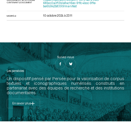
CONTENANT LE DOCUMENT
68bcc0acf13b/a8ac16ec-91fc-4bcc-9f1e-
be6b942b8399/manifest
10 octobre 2024 à 23:11
MODIFIÉ LE
Suivez-nous
Les perséides
Un dispositif pensé par Persée pour la valorisation de corpus
textuels et iconographiques numérisés construits en
partenariat avec des équipes de recherche et des institutions
documentaires.
En savoir plus